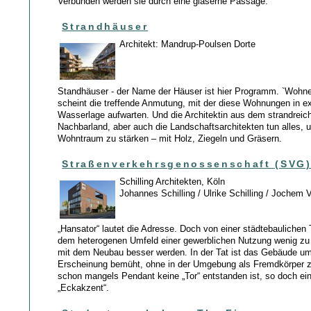
Verbunden werden sie durch eine gläserne Passage.
Strandhäuser
Architekt: Mandrup-Poulsen Dorte
Standhäuser - der Name der Häuser ist hier Programm. `Wohne
scheint die treffende Anmutung, mit der diese Wohnungen in ex
Wasserlage aufwarten. Und die Architektin aus dem strandreic
Nachbarland, aber auch die Landschaftsarchitekten tun alles, 
Wohntraum zu stärken – mit Holz, Ziegeln und Gräsern.
Straßenverkehrsgenossenschaft (SVG
Schilling Architekten, Köln
Johannes Schilling / Ulrike Schilling / Jochem 
„Hansator“ lautet die Adresse. Doch von einer städtebaulichen T
dem heterogenen Umfeld einer gewerblichen Nutzung wenig zu 
mit dem Neubau besser werden. In der Tat ist das Gebäude um 
Erscheinung bemüht, ohne in der Umgebung als Fremdkörper 
schon mangels Pendant keine „Tor“ entstanden ist, so doch ei
„Eckakzent“.