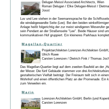
Delugan Meissl Associated Architects, Wien
Roman Delugan / Elke Delugan-Meissl / Dietmar 
Josst
Luv und Lee stehen in der Seemannsprache für die Schiffsseit
die windabgewandte Seite (Lee). Bei den beiden winkelförmige
Anlage heißt folgerichtig der zur meist windigeren Weserufer g
sein Pendant an der Straßenseite "Lee". Beide Häuser sind um
kommunikativen Hof gruppiert. Ein kleineres Parkhaus komplett
Magellan-Quartier
Projektarchitekten Lorenzen Architekten GmbH,
Ulrich Ruwe
Carsten Lorenzen / Dietrich Fink / Thomas Joch
Das Magellan-Quartier liegt auf dem zweiten Baufeld an der „Ha
der Weser. Die fünf Gebäude stammen von drei Architekturbür
gestalterischen Vielfalt beiträgt. Der Freiraum teilt sich in eine
Wohnhof und einen öffentlichen Platz an der Promenade. Ein kl
zum Verweilen ein.
Marin
Lorenzen Architekten GmbH, Berlin (und Kopen
Carsten Lorenzen