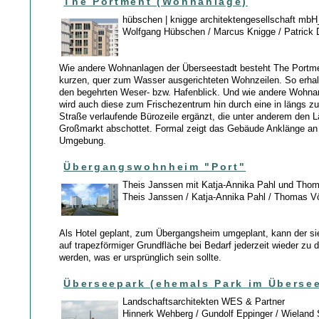
The Portment (Wohnanlage)
hübschen | knigge architektengesellschaft mbH
Wolfgang Hübschen / Marcus Knigge / Patrick 
Wie andere Wohnanlagen der Überseestadt besteht The Portm
kurzen, quer zum Wasser ausgerichteten Wohnzeilen. So erha
den begehrten Weser- bzw. Hafenblick. Und wie andere Wohna
wird auch diese zum Frischezentrum hin durch eine in längs z
Straße verlaufende Bürozeile ergänzt, die unter anderem den 
Großmarkt abschottet. Formal zeigt das Gebäude Anklänge an 
Umgebung.
Übergangswohnheim "Port"
Theis Janssen mit Katja-Annika Pahl und Tho
Theis Janssen / Katja-Annika Pahl / Thomas V
Als Hotel geplant, zum Übergangsheim umgeplant, kann der s
auf trapezförmiger Grundfläche bei Bedarf jederzeit wieder z
werden, was er ursprünglich sein sollte.
Überseepark (ehemals Park im Überse
Landschaftsarchitekten WES & Partner
Hinnerk Wehberg / Gundolf Eppinger / Wieland 