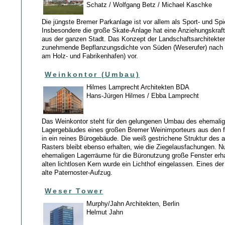
Schatz / Wolfgang Betz / Michael Kaschke
Die jüngste Bremer Parkanlage ist vor allem als Sport- und Spi
Insbesondere die große Skate-Anlage hat eine Anziehungskraft
aus der ganzen Stadt. Das Konzept der Landschaftsarchitekten
zunehmende Bepflanzungsdichte von Süden (Weserufer) nach 
am Holz- und Fabrikenhafen) vor.
Weinkontor (Umbau)
Hilmes Lamprecht Architekten BDA
Hans-Jürgen Hilmes / Ebba Lamprecht
Das Weinkontor steht für den gelungenen Umbau des ehemalig
Lagergebäudes eines großen Bremer Weinimporteurs aus den f
in ein reines Bürogebäude. Die weiß gestrichene Struktur des a
Rasters bleibt ebenso erhalten, wie die Ziegelausfachungen. N
ehemaligen Lagerräume für die Büronutzung große Fenster erha
alten lichtlosen Kern wurde ein Lichthof eingelassen. Eines der 
alte Paternoster-Aufzug.
Weser Tower
Murphy/Jahn Architekten, Berlin
Helmut Jahn