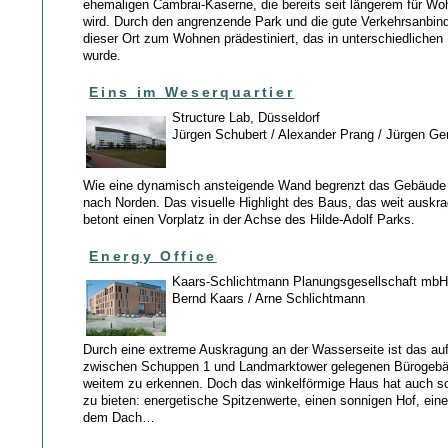
ehemaligen Cambrai-Kaserne, die bereits seit längerem für W
wird. Durch den angrenzende Park und die gute Verkehrsanbin
dieser Ort zum Wohnen prädestiniert, das in unterschiedliche
wurde.
Eins im Weserquartier
Structure Lab, Düsseldorf
Jürgen Schubert / Alexander Prang / Jürgen Ge
Wie eine dynamisch ansteigende Wand begrenzt das Gebäude 
nach Norden. Das visuelle Highlight des Baus, das weit auskr
betont einen Vorplatz in der Achse des Hilde-Adolf Parks.
Energy Office
Kaars-Schlichtmann Planungsgesellschaft mb
Bernd Kaars / Arne Schlichtmann
Durch eine extreme Auskragung an der Wasserseite ist das au
zwischen Schuppen 1 und Landmarktower gelegenen Bürogeb
weitem zu erkennen. Doch das winkelförmige Haus hat auch so
zu bieten: energetische Spitzenwerte, einen sonnigen Hof, ein
dem Dach…