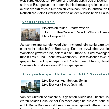
weit zurückgesetzten Fenster wird belebt durch verschiedenen
sich aus Bezugspunkten in der Nachbarbebauung ableiten un
expressiv-skulpturale Dimension verleihen. Neu zu entdecken i
Neubau die kleine Ferdinandstraße an der Rückseite des Haus
Stadtterrassen
Projektarchitekten Stadtterrassen
Julia B. Bolles-Wilson / Peter L. Wilson / Hans
Ebba Lamprecht
Jahrzehntelang war die westliche Innenstadt ein wenig attraktiv
einer recht lückenhaften Bebauung. Dass es inzwischen zu ein
Wohnlage geworden ist, belegt diese Gruppe aus drei Wohngeb
rund 80 Miet- und Eigentumswohnungen. Dem zwischen zwei h
gespannten Baukörper lagern nach Süden zwei Höfe vor, dami
Sonnenlicht in die unteren Wohnungen gelangt.
Steigenberger Hotel und GOP Varieté-
Eike Becker_Architekten, Berlin
Eike Becker / Helge Schmidt
Von der Unteren Schlachte aus gesehen bilden das Theater und
ersten beiden Gebäude der Überseestadt; eine größere Nähe zu
nicht. Beide Bauten sind ihren Funktionen gemäß differenziert g