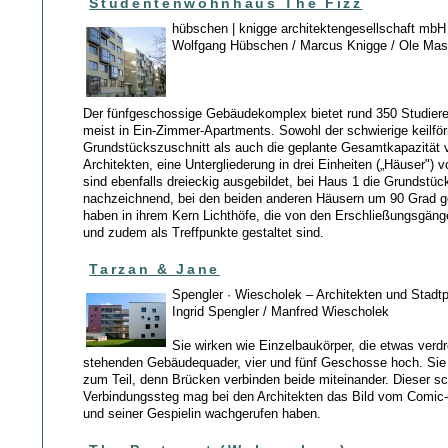
Studentenwohnhaus The Fizz
hübschen | knigge architektengesellschaft mbH
Wolfgang Hübschen / Marcus Knigge / Ole Ma
Der fünfgeschossige Gebäudekomplex bietet rund 350 Studie
meist in Ein-Zimmer-Apartments. Sowohl der schwierige keilfö
Grundstückszuschnitt als auch die geplante Gesamtkapazität v
Architekten, eine Untergliederung in drei Einheiten („Häuser")
sind ebenfalls dreieckig ausgebildet, bei Haus 1 die Grundstüc
nachzeichnend, bei den beiden anderen Häusern um 90 Grad g
haben in ihrem Kern Lichthöfe, die von den Erschließungsgä
und zudem als Treffpunkte gestaltet sind.
Tarzan & Jane
Spengler · Wiescholek – Architekten und Stadt
Ingrid Spengler / Manfred Wiescholek
Sie wirken wie Einzelbaukörper, die etwas verd
stehenden Gebäudequader, vier und fünf Geschosse hoch. Sie 
zum Teil, denn Brücken verbinden beide miteinander. Dieser s
Verbindungssteg mag bei den Architekten das Bild vom Comic
und seiner Gespielin wachgerufen haben.