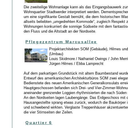
Die zweiteilige Wohnanlage kann als das Eingangsbauwerk z
Wohnquartier Stadtwerder interpretiert werden. Dementsprechen
um eine signifikante Gestalt bemüht, die dem historischen Wa
allseits beliebten „umgedrehten Kommode“, zugleich Respekt zo
Wohnungen konkurriert die sonnige Südseite mit dem fantastis
den Fluss und die Altstadt an der Nordseite.
Pflegezentrum Marcusallee
Projektarchitekten SOM (Gebäude), Hilmes un
(Umbau)
Louis Skidmore / Nathaniel Owings / John Merril
Jürgen Hilmes / Ebba Lamprecht
Auf dem parkartigen Grundstück mit altem Baumbestand wurd
Entwurf des amerikanischen Architekturbüros SOM zwei elegan
Bedienstete des neuen Amerikanischen Generalkonsulats erreic
Hauptgeschossen befanden sich Drei- und Vier-Zimmer-Wohnu
aneinander grenzender Loggien rhythmisierten die nach Süden 
An den Nordseiten lagen Laubengänge. Das Erdgeschoss mit 
Hausangestellte sprang etwas zurück, wodurch die Baukörper i
und schwebend wirkten. Verglaste Treppenhäuser akzentuierte
die vier Stirnseiten der Zeilen.
Quartier 6