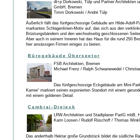
dt+p Dorkowski, Tülp und Partner Architekten u
GmbH, Bremen
Timm Dorkowski / André Tülp
Äußerlich fällt das fünfgeschossige Gebäude am Hilde-Adolf-P
markantes Schlagenlinien-Motiv auf, das sich aus den verklink
Brüstungsbändern und den wechselseitig geschlossenen Seiten
Aber auch in seinem Inneren hat das Haus für die rund 250 Bes
hier ansässigen Firmen einiges zu bieten.
Bürogebäude Überseetor
FSB Architekten, Bremen
Michael Frenz / Ralph Schwanewedel / Christi
Das fünfgeschossige Eckgebäude am Mini-Park
Karree“ markiert seinen exponierten Standort mit einem gerun
mit einem goldenen Detail.
Cambrai-Dreieck
LRW Architekten und Stadtplaner PartG mbB,
Karin Loosen / Rudolf Rüschoff / Thomas Winkl
Das anderthalb Hektar große Grundstück bildet die südliche Ra