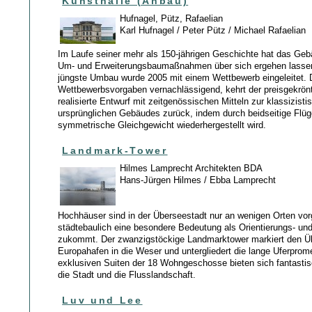
Kunsthalle (Anbau)
Hufnagel, Pütz, Rafaelian
Karl Hufnagel / Peter Pütz / Michael Rafaelian
Im Laufe seiner mehr als 150-jährigen Geschichte hat das Geb
Um- und Erweiterungsbaumaßnahmen über sich ergehen lasse
jüngste Umbau wurde 2005 mit einem Wettbewerb eingeleitet. 
Wettbewerbsvorgaben vernachlässigend, kehrt der preisgekrön
realisierte Entwurf mit zeitgenössischen Mitteln zur klassizist
ursprünglichen Gebäudes zurück, indem durch beidseitige Flü
symmetrische Gleichgewicht wiederhergestellt wird.
Landmark-Tower
Hilmes Lamprecht Architekten BDA
Hans-Jürgen Hilmes / Ebba Lamprecht
Hochhäuser sind in der Überseestadt nur an wenigen Orten vo
städtebaulich eine besondere Bedeutung als Orientierungs- u
zukommt. Der zwanzigstöckige Landmarktower markiert den Ü
Europahafen in die Weser und untergliedert die lange Uferprom
exklusiven Suiten der 18 Wohngeschosse bieten sich fantastis
die Stadt und die Flusslandschaft.
Luv und Lee