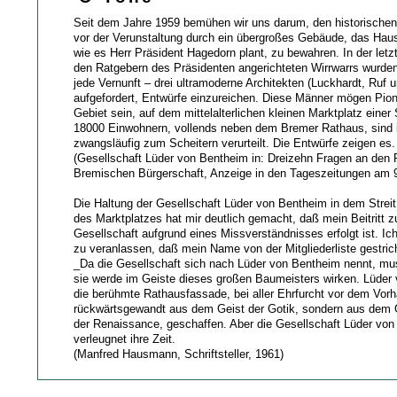
Seit dem Jahre 1959 bemühen wir uns darum, den historischen
vor der Verunstaltung durch ein übergroßes Gebäude, das Haus
wie es Herr Präsident Hagedorn plant, zu bewahren. In der let
den Ratgebern des Präsidenten angerichteten Wirrwarrs wurde
jede Vernunft – drei ultramoderne Architekten (Luckhardt, Ruf
aufgefordert, Entwürfe einzureichen. Diese Männer mögen Pion
Gebiet sein, auf dem mittelalterlichen kleinen Marktplatz einer
18000 Einwohnern, vollends neben dem Bremer Rathaus, sind 
zwangsläufig zum Scheitern verurteilt. Die Entwürfe zeigen es.
(Gesellschaft Lüder von Bentheim in: Dreizehn Fragen an den 
Bremischen Bürgerschaft, Anzeige in den Tageszeitungen am 9
Die Haltung der Gesellschaft Lüder von Bentheim in dem Stre
des Marktplatzes hat mir deutlich gemacht, daß mein Beitritt z
Gesellschaft aufgrund eines Missverständnisses erfolgt ist. Ich
zu veranlassen, daß mein Name von der Mitgliederliste gestric
_Da die Gesellschaft sich nach Lüder von Bentheim nennt, m
sie werde im Geiste dieses großen Baumeisters wirken. Lüder
die berühmte Rathausfassade, bei aller Ehrfurcht vor dem Vor
rückwärtsgewandt aus dem Geist der Gotik, sondern aus dem Ge
der Renaissance, geschaffen. Aber die Gesellschaft Lüder vo
verleugnet ihre Zeit.
(Manfred Hausmann, Schriftsteller, 1961)