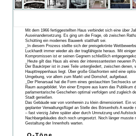
Mit dem 1966 fertiggestellten Haus verbindet sich eine über Jah
Auseinandersetzung. Es ging um die Frage, ob zwischen Rat
Schütting ein modernes Bauwerk statthaft sei.
_In diesem Prozess stellte sich der preisgekrönte Wettbewerb
Luckhardt immer wieder als der tragfähigste heraus. Mit einige
Kompromissen ist er seinen Gegnern schließlich entgegenge
_Heute gilt das Haus als eines der interessantesten neueren 
Der Baukörper ist in zwei Teile untergliedert, zwischen denen, 
Haupttreppenhaus liegt. Über große Glasfronten wird eine opti
Umgebung, vor allem zum Markt und Domshof, aufgebaut.
_Der Plenarsaal hat die Form eines gestauchten Sechsecks un
Raum ausgebildet. Von einer Empore aus kann das Publikum 
parlamentarische Geschehen optimal verfolgen und zugleich de
Stadt genießen.
Das Gebäude war von vornherein zu klein dimensioniert. Ein v
geplanter Verwaltungsflügel an Stelle des Börsenhofs A wurde s
– fast vierzig Jahre später aber durch Umnutzung und Aufstoc
Nachbargebäudes doch noch umgesetzt. Noch länger musste 
Gestaltung der Innenhofs warten.
O-Töne