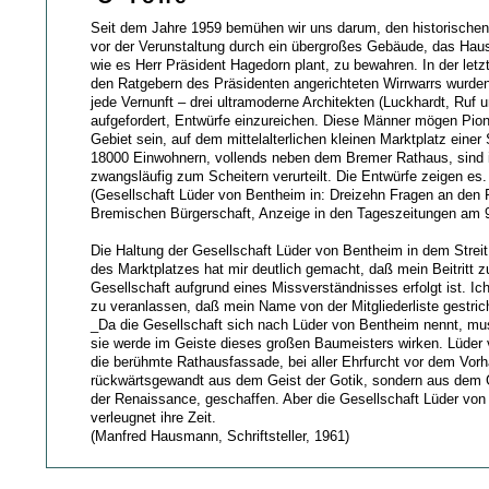
Seit dem Jahre 1959 bemühen wir uns darum, den historischen
vor der Verunstaltung durch ein übergroßes Gebäude, das Haus
wie es Herr Präsident Hagedorn plant, zu bewahren. In der let
den Ratgebern des Präsidenten angerichteten Wirrwarrs wurde
jede Vernunft – drei ultramoderne Architekten (Luckhardt, Ruf
aufgefordert, Entwürfe einzureichen. Diese Männer mögen Pion
Gebiet sein, auf dem mittelalterlichen kleinen Marktplatz einer
18000 Einwohnern, vollends neben dem Bremer Rathaus, sind 
zwangsläufig zum Scheitern verurteilt. Die Entwürfe zeigen es.
(Gesellschaft Lüder von Bentheim in: Dreizehn Fragen an den 
Bremischen Bürgerschaft, Anzeige in den Tageszeitungen am 9
Die Haltung der Gesellschaft Lüder von Bentheim in dem Stre
des Marktplatzes hat mir deutlich gemacht, daß mein Beitritt z
Gesellschaft aufgrund eines Missverständnisses erfolgt ist. Ich
zu veranlassen, daß mein Name von der Mitgliederliste gestric
_Da die Gesellschaft sich nach Lüder von Bentheim nennt, m
sie werde im Geiste dieses großen Baumeisters wirken. Lüder
die berühmte Rathausfassade, bei aller Ehrfurcht vor dem Vor
rückwärtsgewandt aus dem Geist der Gotik, sondern aus dem Ge
der Renaissance, geschaffen. Aber die Gesellschaft Lüder vo
verleugnet ihre Zeit.
(Manfred Hausmann, Schriftsteller, 1961)