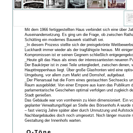
Mit dem 1966 fertiggestellten Haus verbindet sich eine über Jah
Auseinandersetzung. Es ging um die Frage, ob zwischen Rat
Schütting ein modernes Bauwerk statthaft sei.
_In diesem Prozess stellte sich der preisgekrönte Wettbewerb
Luckhardt immer wieder als der tragfähigste heraus. Mit einige
Kompromissen ist er seinen Gegnern schließlich entgegenge
_Heute gilt das Haus als eines der interessantesten neueren 
Der Baukörper ist in zwei Teile untergliedert, zwischen denen, 
Haupttreppenhaus liegt. Über große Glasfronten wird eine opti
Umgebung, vor allem zum Markt und Domshof, aufgebaut.
_Der Plenarsaal hat die Form eines gestauchten Sechsecks un
Raum ausgebildet. Von einer Empore aus kann das Publikum 
parlamentarische Geschehen optimal verfolgen und zugleich de
Stadt genießen.
Das Gebäude war von vornherein zu klein dimensioniert. Ein v
geplanter Verwaltungsflügel an Stelle des Börsenhofs A wurde s
– fast vierzig Jahre später aber durch Umnutzung und Aufstoc
Nachbargebäudes doch noch umgesetzt. Noch länger musste 
Gestaltung der Innenhofs warten.
O-Töne