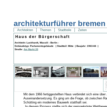
architekturführer bremen
Architekten
Themen
Stadtteile
Zeiten
Haus der Bürgerschaft
Architekt: Luckhardt, Wassili - Berlin -
Gebäudetyp: Parlamentsgebäude | Stadtteil: Mitte | Baujahr: 1963-66 |
Straße:
Am Markt 20
Mit dem 1966 fertiggestellten Haus verbindet sich eine über J
Auseinandersetzung. Es ging um die Frage, ob zwischen R
Schütting ein modernes Bauwerk statthaft sei.
_In diesem Prozess stellte sich der preisgekrönte Wettbewe