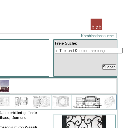
Kombinationssuche
Freie Suche:
ahre erbittert geführte
athaus, Dom und
rbsentwurf von Wassili