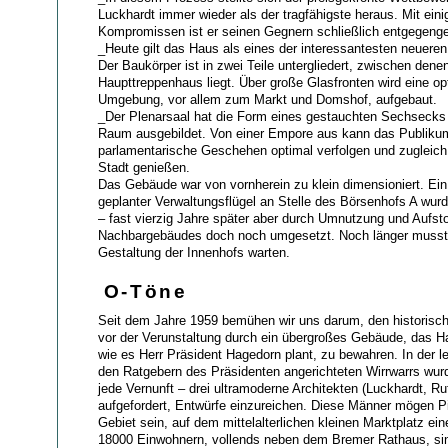
Luckhardt immer wieder als der tragfähigste heraus. Mit ein
Kompromissen ist er seinen Gegnern schließlich entgegen
_Heute gilt das Haus als eines der interessantesten neuer
Der Baukörper ist in zwei Teile untergliedert, zwischen dene
Haupttreppenhaus liegt. Über große Glasfronten wird eine o
Umgebung, vor allem zum Markt und Domshof, aufgebaut.
_Der Plenarsaal hat die Form eines gestauchten Sechsecks
Raum ausgebildet. Von einer Empore aus kann das Publiku
parlamentarische Geschehen optimal verfolgen und zugleich 
Stadt genießen.
Das Gebäude war von vornherein zu klein dimensioniert. Ei
geplanter Verwaltungsflügel an Stelle des Börsenhofs A wurde
– fast vierzig Jahre später aber durch Umnutzung und Aufs
Nachbargebäudes doch noch umgesetzt. Noch länger musst
Gestaltung der Innenhofs warten.
O-Töne
Seit dem Jahre 1959 bemühen wir uns darum, den historisc
vor der Verunstaltung durch ein übergroßes Gebäude, das H
wie es Herr Präsident Hagedorn plant, zu bewahren. In der 
den Ratgebern des Präsidenten angerichteten Wirrwarrs wu
jede Vernunft – drei ultramoderne Architekten (Luckhardt, R
aufgefordert, Entwürfe einzureichen. Diese Männer mögen Pi
Gebiet sein, auf dem mittelalterlichen kleinen Marktplatz ei
18000 Einwohnern, vollends neben dem Bremer Rathaus, sin