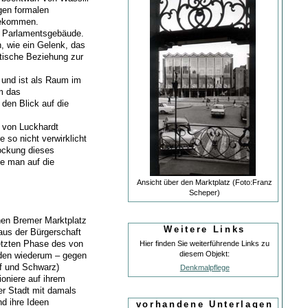
igen formalen
gekommen.
en Parlamentsgebäude.
n, wie ein Gelenk, das
ptische Beziehung zur
 und ist als Raum im
m das
den Blick auf die
n von Luckhardt
 so nicht verwirklicht
tockung dieses
e man auf die
Ansicht über den Marktplatz (Foto:Franz
Scheper)
hen Bremer Marktplatz
Weitere Links
aus der Bürgerschaft
letzten Phase des von
Hier finden Sie weiterführende Links zu
diesem Objekt:
rden wiederum – gegen
uf und Schwarz)
Denkmalpflege
oniere auf ihrem
ner Stadt mit damals
d ihre Ideen
vorhandene Unterlagen