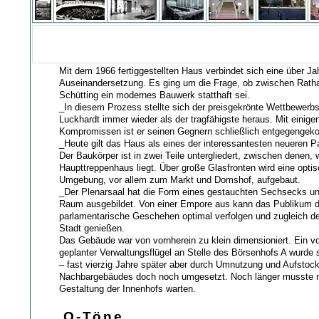
Mit dem 1966 fertiggestellten Haus verbindet sich eine über Jah
Auseinandersetzung. Es ging um die Frage, ob zwischen Rat
Schütting ein modernes Bauwerk statthaft sei.
_In diesem Prozess stellte sich der preisgekrönte Wettbewerb
Luckhardt immer wieder als der tragfähigste heraus. Mit einige
Kompromissen ist er seinen Gegnern schließlich entgegenge
_Heute gilt das Haus als eines der interessantesten neueren 
Der Baukörper ist in zwei Teile untergliedert, zwischen denen, 
Haupttreppenhaus liegt. Über große Glasfronten wird eine opti
Umgebung, vor allem zum Markt und Domshof, aufgebaut.
_Der Plenarsaal hat die Form eines gestauchten Sechsecks un
Raum ausgebildet. Von einer Empore aus kann das Publikum 
parlamentarische Geschehen optimal verfolgen und zugleich de
Stadt genießen.
Das Gebäude war von vornherein zu klein dimensioniert. Ein v
geplanter Verwaltungsflügel an Stelle des Börsenhofs A wurde s
– fast vierzig Jahre später aber durch Umnutzung und Aufstoc
Nachbargebäudes doch noch umgesetzt. Noch länger musste 
Gestaltung der Innenhofs warten.
O-Töne