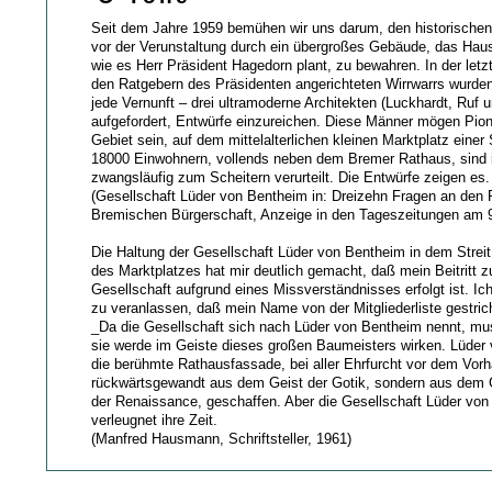
Seit dem Jahre 1959 bemühen wir uns darum, den historischen
vor der Verunstaltung durch ein übergroßes Gebäude, das Haus
wie es Herr Präsident Hagedorn plant, zu bewahren. In der let
den Ratgebern des Präsidenten angerichteten Wirrwarrs wurde
jede Vernunft – drei ultramoderne Architekten (Luckhardt, Ruf
aufgefordert, Entwürfe einzureichen. Diese Männer mögen Pion
Gebiet sein, auf dem mittelalterlichen kleinen Marktplatz einer
18000 Einwohnern, vollends neben dem Bremer Rathaus, sind 
zwangsläufig zum Scheitern verurteilt. Die Entwürfe zeigen es.
(Gesellschaft Lüder von Bentheim in: Dreizehn Fragen an den 
Bremischen Bürgerschaft, Anzeige in den Tageszeitungen am 9
Die Haltung der Gesellschaft Lüder von Bentheim in dem Stre
des Marktplatzes hat mir deutlich gemacht, daß mein Beitritt z
Gesellschaft aufgrund eines Missverständnisses erfolgt ist. Ich
zu veranlassen, daß mein Name von der Mitgliederliste gestric
_Da die Gesellschaft sich nach Lüder von Bentheim nennt, m
sie werde im Geiste dieses großen Baumeisters wirken. Lüder
die berühmte Rathausfassade, bei aller Ehrfurcht vor dem Vor
rückwärtsgewandt aus dem Geist der Gotik, sondern aus dem Ge
der Renaissance, geschaffen. Aber die Gesellschaft Lüder vo
verleugnet ihre Zeit.
(Manfred Hausmann, Schriftsteller, 1961)