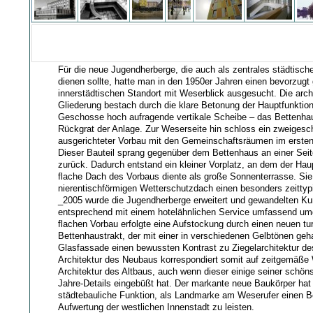
Für die neue Jugendherberge, die auch als zentrales städtisc
dienen sollte, hatte man in den 1950er Jahren einen bevorzugt
innerstädtischen Standort mit Weserblick ausgesucht. Die arch
Gliederung bestach durch die klare Betonung der Hauptfunktio
Geschosse hoch aufragende vertikale Scheibe – das Bettenhau
Rückgrat der Anlage. Zur Weserseite hin schloss ein zweigesch
ausgerichteter Vorbau mit den Gemeinschaftsräumen im erste
Dieser Bauteil sprang gegenüber dem Bettenhaus an einer Seit
zurück. Dadurch entstand ein kleiner Vorplatz, an dem der Hau
flache Dach des Vorbaus diente als große Sonnenterrasse. Sie 
nierentischförmigen Wetterschutzdach einen besonders zeitty
_2005 wurde die Jugendherberge erweitert und gewandelten K
entsprechend mit einem hotelähnlichen Service umfassend u
flachen Vorbau erfolgte eine Aufstockung durch einen neuen tu
Bettenhaustrakt, der mit einer in verschiedenen Gelbtönen geh
Glasfassade einen bewussten Kontrast zu Ziegelarchitektur des
Architektur des Neubaus korrespondiert somit auf zeitgemäße 
Architektur des Altbaus, auch wenn dieser einige seiner schöns
Jahre-Details eingebüßt hat. Der markante neue Baukörper ha
städtebauliche Funktion, als Landmarke am Weserufer einen Be
Aufwertung der westlichen Innenstadt zu leisten.