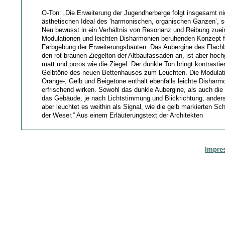
O-Ton: „Die Erweiterung der Jugendherberge folgt insgesamt n
ästhetischen Ideal des ‘harmonischen, organischen Ganzen’, s
Neu bewusst in ein Verhältnis von Resonanz und Reibung zuei
Modulationen und leichten Disharmonien beruhenden Konzept f
Farbgebung der Erweiterungsbauten. Das Aubergine des Flachb
den rot-braunen Ziegelton der Altbaufassaden an, ist aber hoch
matt und porös wie die Ziegel. Der dunkle Ton bringt kontrastie
Gelbtöne des neuen Bettenhauses zum Leuchten. Die Modulatio
Orange-, Gelb und Beigetöne enthält ebenfalls leichte Disharmo
erfrischend wirken. Sowohl das dunkle Aubergine, als auch die
das Gebäude, je nach Lichtstimmung und Blickrichtung, ander
aber leuchtet es weithin als Signal, wie die gelb markierten Sch
der Weser.“ Aus einem Erläuterungstext der Architekten
Impre