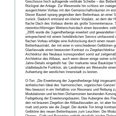
Geschosse hoch aufragende vertikale Scheibe – das Bettenh
Rückgrat der Anlage. Zur Weserseite hin schloss ein zweiges
ausgerichteter Vorbau mit den Gemeinschaftsräumen im er
Dieser Bauteil sprang gegenüber dem Bettenhaus an einer Se
zurück. Dadurch entstand ein kleiner Vorplatz, an dem der 
flache Dach des Vorbaus diente als große Sonnenterrasse. S
nierentischförmigen Wetterschutzdach einen besonders zeit
_2005 wurde die Jugendherberge erweitert und gewandelten
entsprechend mit einem hotelähnlichen Service umfassend
flachen Vorbau erfolgte eine Aufstockung durch einen neuen
Bettenhaustrakt, der mit einer in verschiedenen Gelbtönen 
Glasfassade einen bewussten Kontrast zu Ziegelarchitektur 
Architektur des Neubaus korrespondiert somit auf zeitgemä
Architektur des Altbaus, auch wenn dieser einige seiner sch
Jahre-Details eingebüßt hat. Der markante neue Baukörper 
städtebauliche Funktion, als Landmarke am Weserufer einen
Aufwertung der westlichen Innenstadt zu leisten.
O-Ton: „Die Erweiterung der Jugendherberge folgt insgesamt
ästhetischen Ideal des ‘harmonischen, organischen Ganzen’,
Neu bewusst in ein Verhältnis von Resonanz und Reibung z
Modulationen und leichten Disharmonien beruhenden Konzept
Farbgebung der Erweiterungsbauten. Das Aubergine des Flac
den rot-braunen Ziegelton der Altbaufassaden an, ist aber h
matt und porös wie die Ziegel. Der dunkle Ton bringt kontrast
Gelbtöne des neuen Bettenhauses zum Leuchten. Die Modula
Orange-, Gelb und Beigetöne enthält ebenfalls leichte Disha