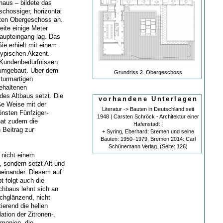
aus – bildete das
chossiger, horizontal
sten Obergeschoss an.
ite einige Meter
Haupteingang lag. Das
ie erhielt mit einem
typischen Akzent.
 Kundenbedürfnissen
 umgebaut. Über dem
Grundriss 2. Obergeschoss
 turmartigen
gehaltenen
des Altbaus setzt. Die
vorhandene Unterlagen
ße Weise mit der
Literatur -> Bauten in Deutschland seit
önsten Fünfziger-
1948 | Carsten Schröck - Architektur einer
hat zudem die
Hafenstadt |
 Beitrag zur
+ Syring, Eberhard; Bremen und seine
Bauten: 1950–1979, Bremen 2014: Carl
Schünemann Verlag. (Seite: 126)
 nicht einem
 sondern setzt Alt und
ueinander. Diesem auf
 folgt auch die
hbaus lehnt sich an
ochglänzend, nicht
ierend die hellen
tion der Zitronen-,
rmonien, die