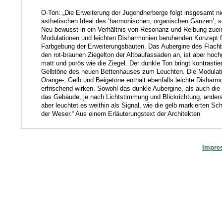
O-Ton: „Die Erweiterung der Jugendherberge folgt insgesamt n
ästhetischen Ideal des ‘harmonischen, organischen Ganzen’, s
Neu bewusst in ein Verhältnis von Resonanz und Reibung zuei
Modulationen und leichten Disharmonien beruhenden Konzept f
Farbgebung der Erweiterungsbauten. Das Aubergine des Flachb
den rot-braunen Ziegelton der Altbaufassaden an, ist aber hoch
matt und porös wie die Ziegel. Der dunkle Ton bringt kontrastie
Gelbtöne des neuen Bettenhauses zum Leuchten. Die Modulatio
Orange-, Gelb und Beigetöne enthält ebenfalls leichte Disharmo
erfrischend wirken. Sowohl das dunkle Aubergine, als auch die
das Gebäude, je nach Lichtstimmung und Blickrichtung, ander
aber leuchtet es weithin als Signal, wie die gelb markierten Sch
der Weser.“ Aus einem Erläuterungstext der Architekten
Impre