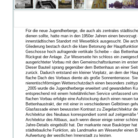
Für die neue Jugendherberge, die auch als zentrales städtisc
dienen sollte, hatte man in den 1950er Jahren einen bevorzugt
innerstädtischen Standort mit Weserblick ausgesucht. Die arch
Gliederung bestach durch die klare Betonung der Hauptfunktio
Geschosse hoch aufragende vertikale Scheibe – das Bettenhau
Rückgrat der Anlage. Zur Weserseite hin schloss ein zweigesch
ausgerichteter Vorbau mit den Gemeinschaftsräumen im erste
Dieser Bauteil sprang gegenüber dem Bettenhaus an einer Seit
zurück. Dadurch entstand ein kleiner Vorplatz, an dem der Hau
flache Dach des Vorbaus diente als große Sonnenterrasse. Sie 
nierentischförmigen Wetterschutzdach einen besonders zeitty
_2005 wurde die Jugendherberge erweitert und gewandelten K
entsprechend mit einem hotelähnlichen Service umfassend u
flachen Vorbau erfolgte eine Aufstockung durch einen neuen tu
Bettenhaustrakt, der mit einer in verschiedenen Gelbtönen geh
Glasfassade einen bewussten Kontrast zu Ziegelarchitektur des
Architektur des Neubaus korrespondiert somit auf zeitgemäße 
Architektur des Altbaus, auch wenn dieser einige seiner schöns
Jahre-Details eingebüßt hat. Der markante neue Baukörper ha
städtebauliche Funktion, als Landmarke am Weserufer einen Be
Aufwertung der westlichen Innenstadt zu leisten.