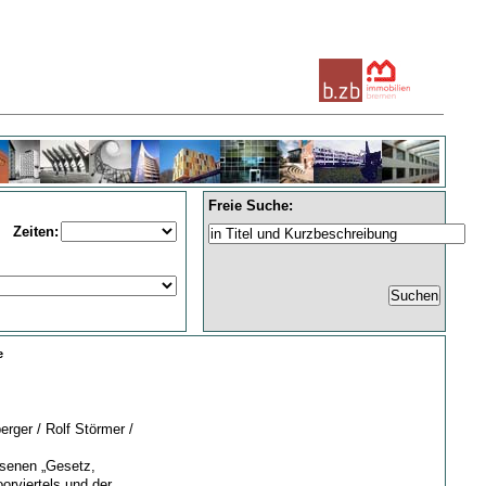
Freie Suche:
Zeiten:
e
rger / Rolf Störmer /
ssenen „Gesetz,
orviertels und der