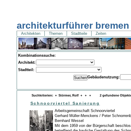
architekturführer bremen
Architekten
Themen
Stadtteile
Zeiten
Kombinationssuche:
Architekt:
Stadtteil:
Gebäudenutzung:
Suchkriterien: + Störmer, Rolf + + + 2 gefundene Objekt
Schnoorviertel Sanierung
Arbeitsgemeinschaft Schnoorviertel
Gerhard Müller-Menckens / Peter Schnorrenbe
Bernhard Wessel
Mit dem 1959 von der Bürgerschaft beschlo
betreffend die bauliche Gestaltung des Schno