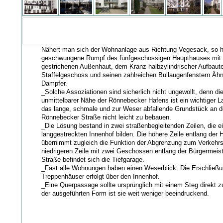
Nähert man sich der Wohnanlage aus Richtung Vegesack, so h
geschwungene Rumpf des fünfgeschossigen Haupthauses mit 
gestrichenen Außenhaut, dem Kranz halbzylindrischer Aufbaut
Staffelgeschoss und seinen zahlreichen Bullaugenfenstern Ähnl
Dampfer.
_Solche Assoziationen sind sicherlich nicht ungewollt, denn die
unmittelbarer Nähe der Rönnebecker Hafens ist ein wichtiger L
das lange, schmale und zur Weser abfallende Grundstück an d
Rönnebecker Straße nicht leicht zu bebauen.
_Die Lösung bestand in zwei straßenbegleitenden Zeilen, die e
langgestreckten Innenhof bilden. Die höhere Zeile entlang der 
übernimmt zugleich die Funktion der Abgrenzung zum Verkehrs
niedrigeren Zeile mit zwei Geschossen entlang der Bürgermei
Straße befindet sich die Tiefgarage.
_Fast alle Wohnungen haben einen Weserblick. Die Erschließu
Treppenhäuser erfolgt über den Innenhof.
_Eine Querpassage sollte ursprünglich mit einem Steg direkt z
der ausgeführten Form ist sie weit weniger beeindruckend.