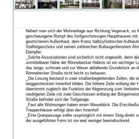
Nähert man sich der Wohnanlage aus Richtung Vegesack, so h
geschwungene Rumpf des fünfgeschossigen Haupthauses mit 
gestrichenen Außenhaut, dem Kranz halbzylindrischer Aufbaut
Staffelgeschoss und seinen zahlreichen Bullaugenfenstern Ähnl
Dampfer.
_Solche Assoziationen sind sicherlich nicht ungewollt, denn die
unmittelbarer Nähe der Rönnebecker Hafens ist ein wichtiger L
das lange, schmale und zur Weser abfallende Grundstück an d
Rönnebecker Straße nicht leicht zu bebauen.
_Die Lösung bestand in zwei straßenbegleitenden Zeilen, die e
langgestreckten Innenhof bilden. Die höhere Zeile entlang der 
übernimmt zugleich die Funktion der Abgrenzung zum Verkehrs
niedrigeren Zeile mit zwei Geschossen entlang der Bürgermei
Straße befindet sich die Tiefgarage.
_Fast alle Wohnungen haben einen Weserblick. Die Erschließu
Treppenhäuser erfolgt über den Innenhof.
_Eine Querpassage sollte ursprünglich mit einem Steg direkt z
der ausgeführten Form ist sie weit weniger beeindruckend.