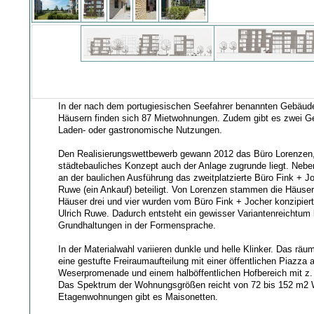
In der nach dem portugiesischen Seefahrer benannten Gebäud
Häusern finden sich 87 Mietwohnungen. Zudem gibt es zwei Ge
Laden- oder gastronomische Nutzungen.
Den Realisierungswettbewerb gewann 2012 das Büro Lorenzen
städtebauliches Konzept auch der Anlage zugrunde liegt. Neb
an der baulichen Ausführung das zweitplatzierte Büro Fink + J
Ruwe (ein Ankauf) beteiligt. Von Lorenzen stammen die Häuser
Häuser drei und vier wurden vom Büro Fink + Jocher konzipier
Ulrich Ruwe. Dadurch entsteht ein gewisser Variantenreichtum 
Grundhaltungen in der Formensprache.
In der Materialwahl variieren dunkle und helle Klinker. Das räu
eine gestufte Freiraumaufteilung mit einer öffentlichen Piazza 
Weserpromenade und einem halböffentlichen Hofbereich mit z. 
Das Spektrum der Wohnungsgrößen reicht von 72 bis 152 m2
Etagenwohnungen gibt es Maisonetten.