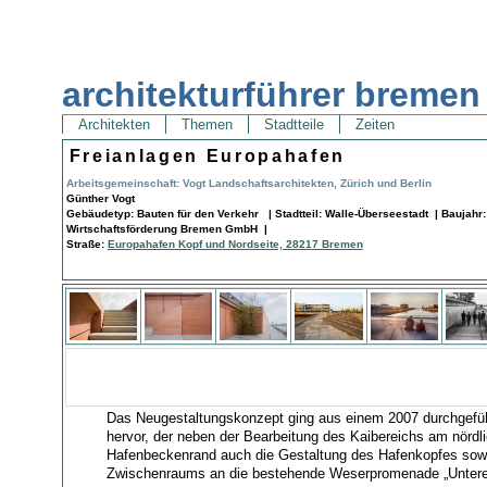
architekturführer bremen
Architekten
Themen
Stadtteile
Zeiten
Freianlagen Europahafen
Arbeitsgemeinschaft: Vogt Landschaftsarchitekten, Zürich und Berlin
Günther Vogt
Gebäudetyp: Bauten für den Verkehr | Stadtteil: Walle-Überseestadt | Baujahr
Wirtschaftsförderung Bremen GmbH |
Straße:
Europahafen Kopf und Nordseite, 28217 Bremen
Das Neugestaltungskonzept ging aus einem 2007 durchgefü
hervor, der neben der Bearbeitung des Kaibereichs am nördl
Hafenbeckenrand auch die Gestaltung des Hafenkopfes sow
Zwischenraums an die bestehende Weserpromenade „Untere