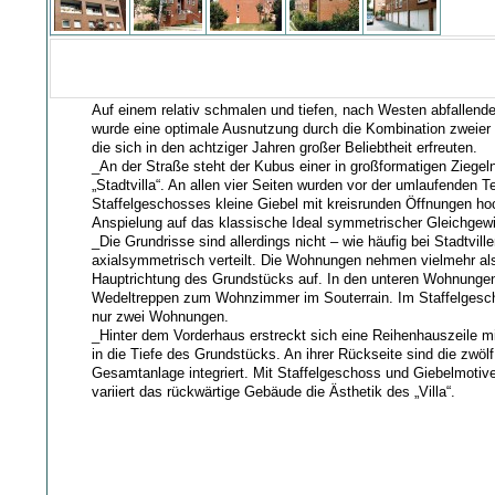
Auf einem relativ schmalen und tiefen, nach Westen abfallen
wurde eine optimale Ausnutzung durch die Kombination zweier 
die sich in den achtziger Jahren großer Beliebtheit erfreuten.
_An der Straße steht der Kubus einer in großformatigen Ziege
„Stadtvilla“. An allen vier Seiten wurden vor der umlaufenden T
Staffelgeschosses kleine Giebel mit kreisrunden Öffnungen h
Anspielung auf das klassische Ideal symmetrischer Gleichgewi
_Die Grundrisse sind allerdings nicht – wie häufig bei Stadtvill
axialsymmetrisch verteilt. Die Wohnungen nehmen vielmehr als
Hauptrichtung des Grundstücks auf. In den unteren Wohnungen
Wedeltreppen zum Wohnzimmer im Souterrain. Im Staffelgesch
nur zwei Wohnungen.
_Hinter dem Vorderhaus erstreckt sich eine Reihenhauszeile m
in die Tiefe des Grundstücks. An ihrer Rückseite sind die zwöl
Gesamtanlage integriert. Mit Staffelgeschoss und Giebelmotiv
variiert das rückwärtige Gebäude die Ästhetik des „Villa“.