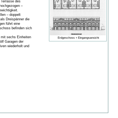
n Terrasse des
 hochgezogen –
wichtigkeit.
llen – doppelt
als Dreispänner die
en führt eine
schoss befinden sich
 mit sechs Einheiten
Erdgeschoss + Eingangsansicht
wölf Garagen der
iven wiederholt und