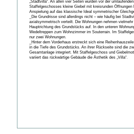
„Stadtvilla“. An allen vier Seiten wurden vor der umlaufende
Staffelgeschosses kleine Giebel mit kreisrunden Öffnungen
Anspielung auf das klassische Ideal symmetrischer Gleichge
_Die Grundrisse sind allerdings nicht – wie häufig bei Stadtvi
axialsymmetrisch verteilt. Die Wohnungen nehmen vielmehr 
Hauptrichtung des Grundstücks auf. In den unteren Wohnung
Wedeltreppen zum Wohnzimmer im Souterrain. Im Staffelge
nur zwei Wohnungen.
_Hinter dem Vorderhaus erstreckt sich eine Reihenhauszeile
in die Tiefe des Grundstücks. An ihrer Rückseite sind die z
Gesamtanlage integriert. Mit Staffelgeschoss und Giebelmot
variiert das rückwärtige Gebäude die Ästhetik des „Villa“.