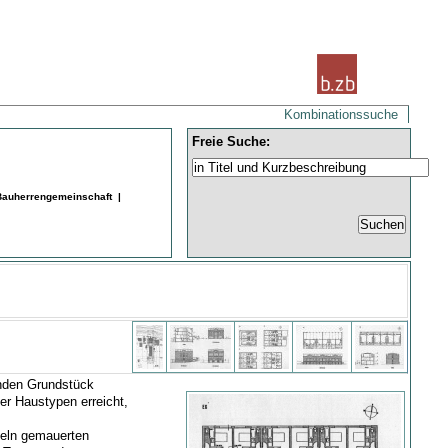
Kombinationssuche
Freie Suche:
 Bauherrengemeinschaft |
enden Grundstück
er Haustypen erreicht,
geln gemauerten