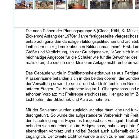
Die nach Plänen der Planungsgruppe 5 (Glade, Köhl, K. Müller
Zickerow) Anfang der 1970er Jahre fertiggestellte viergeschos
entsprach ganz den damaligen bildungspolitischen und archite
Leitbildern einer „demokratischen Bildungsmaschine“. Erst dur
Größe und Verdichtung, so der Grundgedanke, ließen sich in 
reichhaltige Angebote für die Schüler wie für die Bewohner des 
realisieren, die sich in einer kleineren Anlage nicht rentieren wü
Das Gebäude wurde in Stahlbetonskelettbauweise aus Fertigteil
Klassenräume befanden sich in den beiden oberen, die Sonderu
die Verwaltung sowie die schul- und stadtteilöffentlichen Berei
unteren Etagen. Die Hauptebene lag im 1. Obergeschoss und w
erhöhten Vorplatz mit Freitreppe erschlossen. Hier gab es im 
Lichthöfen, die Bibliothek und Aula aufnahmen.
Mit der Sanierung wurden zugleich wichtige räumliche und fun
durchgeführt. So wurde der aufgeständerte Vorbereich mit Freit
der Haupteingang mit Foyer ins Erdgeschoss verlagert. Bibliot
befinden sich nun ebenfalls im Erdgeschoss, haben separate
ebenerdigen Vorplatz und sind bei Bedarf auch außerhalb der 
zugänglich. Der zweite Lichthof wandelte sich zu einem bepfla