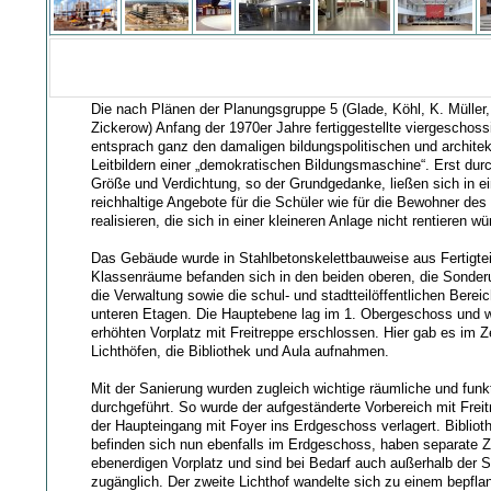
Die nach Plänen der Planungsgruppe 5 (Glade, Köhl, K. Müller
Zickerow) Anfang der 1970er Jahre fertiggestellte viergeschos
entsprach ganz den damaligen bildungspolitischen und archite
Leitbildern einer „demokratischen Bildungsmaschine“. Erst dur
Größe und Verdichtung, so der Grundgedanke, ließen sich in 
reichhaltige Angebote für die Schüler wie für die Bewohner des 
realisieren, die sich in einer kleineren Anlage nicht rentieren wü
Das Gebäude wurde in Stahlbetonskelettbauweise aus Fertigteil
Klassenräume befanden sich in den beiden oberen, die Sonderu
die Verwaltung sowie die schul- und stadtteilöffentlichen Berei
unteren Etagen. Die Hauptebene lag im 1. Obergeschoss und w
erhöhten Vorplatz mit Freitreppe erschlossen. Hier gab es im 
Lichthöfen, die Bibliothek und Aula aufnahmen.
Mit der Sanierung wurden zugleich wichtige räumliche und fun
durchgeführt. So wurde der aufgeständerte Vorbereich mit Freit
der Haupteingang mit Foyer ins Erdgeschoss verlagert. Bibliot
befinden sich nun ebenfalls im Erdgeschoss, haben separate
ebenerdigen Vorplatz und sind bei Bedarf auch außerhalb der 
zugänglich. Der zweite Lichthof wandelte sich zu einem bepfla