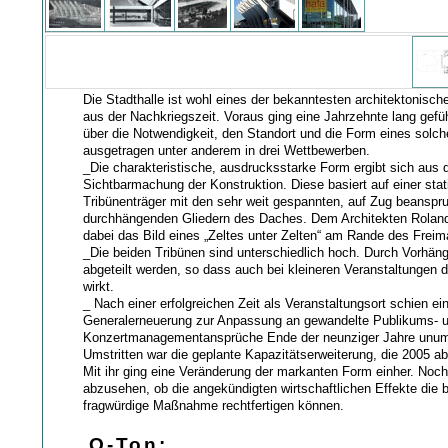
Die Stadthalle ist wohl eines der bekanntesten architektonis
aus der Nachkriegszeit. Voraus ging eine Jahrzehnte lang gefü
über die Notwendigkeit, den Standort und die Form eines solc
ausgetragen unter anderem in drei Wettbewerben.
_Die charakteristische, ausdrucksstarke Form ergibt sich aus 
Sichtbarmachung der Konstruktion. Diese basiert auf einer stat
Tribünenträger mit den sehr weit gespannten, auf Zug beanspr
durchhängenden Gliedern des Daches. Dem Architekten Rolan
dabei das Bild eines „Zeltes unter Zelten“ am Rande des Freim
_Die beiden Tribünen sind unterschiedlich hoch. Durch Vorhän
abgeteilt werden, so dass auch bei kleineren Veranstaltungen di
wirkt.
_ Nach einer erfolgreichen Zeit als Veranstaltungsort schien ei
Generalerneuerung zur Anpassung an gewandelte Publikums- 
Konzertmanagementansprüche Ende der neunziger Jahre unum
Umstritten war die geplante Kapazitätserweiterung, die 2005 
Mit ihr ging eine Veränderung der markanten Form einher. Noch 
abzusehen, ob die angekündigten wirtschaftlichen Effekte die b
fragwürdige Maßnahme rechtfertigen können.
O-Ton: