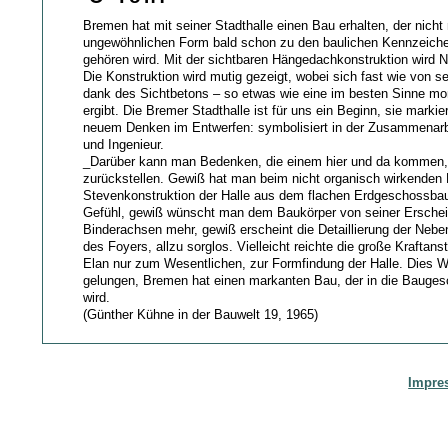
Bremen hat mit seiner Stadthalle einen Bau erhalten, der nicht
ungewöhnlichen Form bald schon zu den baulichen Kennzeiche
gehören wird. Mit der sichtbaren Hängedachkonstruktion wird N
Die Konstruktion wird mutig gezeigt, wobei sich fast wie von sel
dank des Sichtbetons – so etwas wie eine im besten Sinne m
ergibt. Die Bremer Stadthalle ist für uns ein Beginn, sie marki
neuem Denken im Entwerfen: symbolisiert in der Zusammenarbe
und Ingenieur.
_Darüber kann man Bedenken, die einem hier und da kommen,
zurückstellen. Gewiß hat man beim nicht organisch wirkende
Stevenkonstruktion der Halle aus dem flachen Erdgeschossbau
Gefühl, gewiß wünscht man dem Baukörper von seiner Erschei
Binderachsen mehr, gewiß erscheint die Detaillierung der Neb
des Foyers, allzu sorglos. Vielleicht reichte die große Kraftan
Elan nur zum Wesentlichen, zur Formfindung der Halle. Dies W
gelungen, Bremen hat einen markanten Bau, der in die Bauges
wird.
(Günther Kühne in der Bauwelt 19, 1965)
Impre