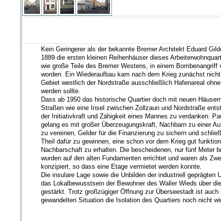
Kein Geringerer als der bekannte Bremer Architekt Eduard Gil
1889 die ersten kleinen Reihenhäuser dieses Arbeiterwohnquart
wie große Teile des Bremer Westens, in einem Bombenangriff vö
worden. Ein Wiederaufbau kam nach dem Krieg zunächst nicht 
Gebiet westlich der Nordstraße ausschließlich Hafenareal oh
werden sollte.
Dass ab 1950 das historische Quartier doch mit neuen Häusern
Straßen wie eine Insel zwischen Zollzaun und Nordstraße entst
der Initiativkraft und Zähigkeit eines Mannes zu verdanken: Pa
gelang es mit großer Überzeugungskraft, Nachbarn zu einer A
zu vereinen, Gelder für die Finanzierung zu sichern und schlie
Theil dafür zu gewinnen, eine schon vor dem Krieg gut funktio
Nachbarschaft zu erhalten. Die bescheidenen, nur fünf Meter 
wurden auf den alten Fundamenten errichtet und waren als Zwe
konzipiert, so dass eine Etage vermietet werden konnte.
Die insulare Lage sowie die Unbilden der industriell geprägte
das Lokalbewusstsein der Bewohner des Waller Wieds über di
gestärkt. Trotz großzügiger Öffnung zur Überseestadt ist auch 
gewandelten Situation die Isolation des Quartiers noch nicht wir