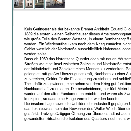
Kein Geringerer als der bekannte Bremer Architekt Eduard Gil
1889 die ersten kleinen Reihenhäuser dieses Arbeiterwohnquart
wie große Teile des Bremer Westens, in einem Bombenangriff vö
worden. Ein Wiederaufbau kam nach dem Krieg zunächst nicht 
Gebiet westlich der Nordstraße ausschließlich Hafenareal oh
werden sollte.
Dass ab 1950 das historische Quartier doch mit neuen Häusern
Straßen wie eine Insel zwischen Zollzaun und Nordstraße entst
der Initiativkraft und Zähigkeit eines Mannes zu verdanken: Pa
gelang es mit großer Überzeugungskraft, Nachbarn zu einer A
zu vereinen, Gelder für die Finanzierung zu sichern und schlie
Theil dafür zu gewinnen, eine schon vor dem Krieg gut funktio
Nachbarschaft zu erhalten. Die bescheidenen, nur fünf Meter 
wurden auf den alten Fundamenten errichtet und waren als Zwe
konzipiert, so dass eine Etage vermietet werden konnte.
Die insulare Lage sowie die Unbilden der industriell geprägte
das Lokalbewusstsein der Bewohner des Waller Wieds über di
gestärkt. Trotz großzügiger Öffnung zur Überseestadt ist auch 
gewandelten Situation die Isolation des Quartiers noch nicht wir