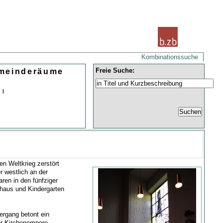
Kombinationssuche
Freie Suche:
emeinderäume
 |
en Weltkrieg zerstört
r westlich an der
en in den fünfziger
haus und Kindergarten
ergang betont ein
er Kirchenempore