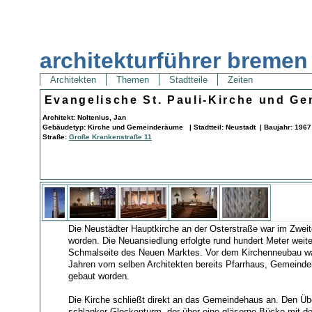
architekturführer bremen
Architekten
Themen
Stadtteile
Zeiten
Evangelische St. Pauli-Kirche und G
Architekt: Noltenius, Jan
Gebäudetyp: Kirche und Gemeinderäume | Stadtteil: Neustadt | Baujahr: 1967
Straße:
Große Krankenstraße 11
Die Neustädter Hauptkirche an der Osterstraße war im Zweit
worden. Die Neuansiedlung erfolgte rund hundert Meter weite
Schmalseite des Neuen Marktes. Vor dem Kirchenneubau war
Jahren vom selben Architekten bereits Pfarrhaus, Gemeinde
gebaut worden.
Die Kirche schließt direkt an das Gemeindehaus an. Den Üb
schlanker Glockenturm, der über eine gläserne Bücke mit d