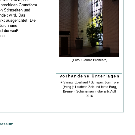
echteckigen Grundform
n Stirnseiten und
delt wird. Das
rkt ausgerichtet. Die
durch eine
nd die weiß
ng.
(Foto: Claudia Brancato)
vorhandene Unterlagen
+ Syring, Eberhard / Schaper, Jörn Tore
(Hrsg.): Leichtes Zelt und feste Burg,
Bremen: Schünemann, überarb. Aufl.
2016.
ressum