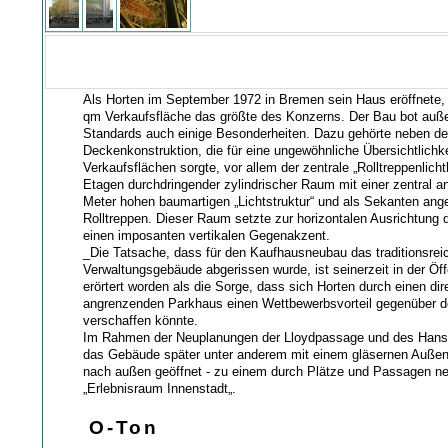
Als Horten im September 1972 in Bremen sein Haus eröffnete,
qm Verkaufsfläche das größte des Konzerns. Der Bau bot auß
Standards auch einige Besonderheiten. Dazu gehörte neben de
Deckenkonstruktion, die für eine ungewöhnliche Übersichtlichke
Verkaufsflächen sorgte, vor allem der zentrale „Rolltreppenlichth
Etagen durchdringender zylindrischer Raum mit einer zentral a
Meter hohen baumartigen „Lichtstruktur“ und als Sekanten ang
Rolltreppen. Dieser Raum setzte zur horizontalen Ausrichtung
einen imposanten vertikalen Gegenakzent.
_Die Tatsache, dass für den Kaufhausneubau das traditionsrei
Verwaltungsgebäude abgerissen wurde, ist seinerzeit in der Öff
erörtert worden als die Sorge, dass sich Horten durch einen d
angrenzenden Parkhaus einen Wettbewerbsvorteil gegenüber d
verschaffen könnte.
Im Rahmen der Neuplanungen der Lloydpassage und des Hans
das Gebäude später unter anderem mit einem gläsernen Außen
nach außen geöffnet - zu einem durch Plätze und Passagen ne
„Erlebnisraum Innenstadt„.
O-Ton