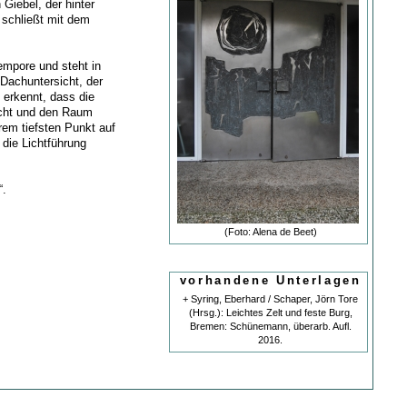
 Giebel, der hinter
u schließt mit dem
empore und steht in
 Dachuntersicht, der
 erkennt, dass die
icht und den Raum
rem tiefsten Punkt auf
 die Lichtführung
“.
(Foto: Alena de Beet)
vorhandene Unterlagen
+ Syring, Eberhard / Schaper, Jörn Tore
(Hrsg.): Leichtes Zelt und feste Burg,
Bremen: Schünemann, überarb. Aufl.
2016.