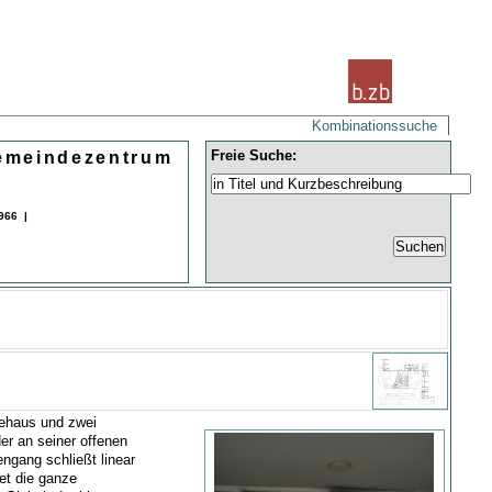
Kombinationssuche
Freie Suche:
Gemeindezentrum
966 |
ehaus und zwei
der an seiner offenen
engang schließt linear
et die ganze