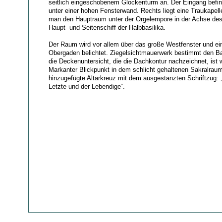
seitlich eingeschobenem Glockenturm an. Der Eingang befind
unter einer hohen Fensterwand. Rechts liegt eine Traukapelle
man den Hauptraum unter der Orgelempore in der Achse de
Haupt- und Seitenschiff der Halbbasilika.
Der Raum wird vor allem über das große Westfenster und ei
Obergaden belichtet. Ziegelsichtmauerwerk bestimmt den B
die Deckenuntersicht, die die Dachkontur nachzeichnet, ist 
Markanter Blickpunkt in dem schlicht gehaltenen Sakralraum
hinzugefügte Altarkreuz mit dem ausgestanzten Schriftzug: „
Letzte und der Lebendige“.