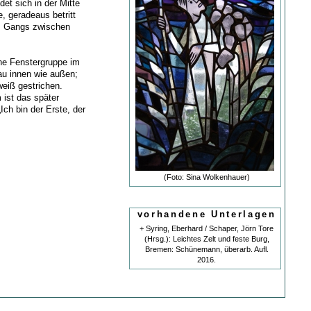
et sich in der Mitte
, geradeaus betritt
s Gangs zwischen
ne Fenstergruppe im
au innen wie außen;
weiß gestrichen.
 ist das später
Ich bin der Erste, der
(Foto: Sina Wolkenhauer)
vorhandene Unterlagen
+ Syring, Eberhard / Schaper, Jörn Tore
(Hrsg.): Leichtes Zelt und feste Burg,
Bremen: Schünemann, überarb. Aufl.
2016.