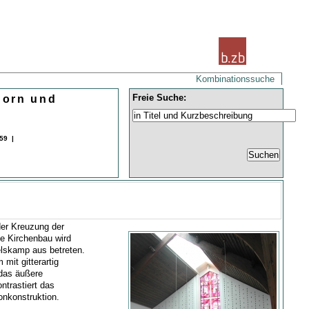
Kombinationssuche
Freie Suche:
horn und
59 |
der Kreuzung der
e Kirchenbau wird
lskamp aus betreten.
mit gitterartig
das äußere
ntrastiert das
onkonstruktion.