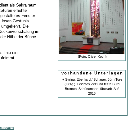
dient als Sakralraum
 Stufen erhöhte
gestaltetes Fenster.
s losen Gestühls
 umgekehrt. Die
 Deckenverschalung im
 der Nähe der Bühne
tlinie ein
(Foto: Oliver Koch)
aufnimmt.
vorhandene Unterlagen
+ Syring, Eberhard / Schaper, Jörn Tore
(Hrsg.): Leichtes Zelt und feste Burg,
Bremen: Schünemann, überarb. Aufl.
2016.
ressum