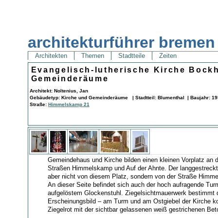
architekturführer bremen
Architekten
Themen
Stadtteile
Zeiten
Evangelisch-lutherische Kirche Bock
Gemeinderäume
Architekt: Noltenius, Jan
Gebäudetyp: Kirche und Gemeinderäume | Stadtteil: Blumenthal | Baujahr: 19
Straße:
Himmelskamp 21
Gemeindehaus und Kirche bilden einen kleinen Vorplatz an 
Straßen Himmelskamp und Auf der Ahnte. Der langgestreckt
aber nicht von diesem Platz, sondern von der Straße Himme
An dieser Seite befindet sich auch der hoch aufragende Turm 
aufgelöstem Glockenstuhl. Ziegelsichtmauerwerk bestimmt 
Erscheinungsbild – am Turm und am Ostgiebel der Kirche ko
Ziegelrot mit der sichtbar gelassenen weiß gestrichenen Bet