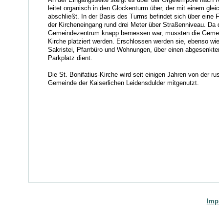
leitet organisch in den Glockenturm über, der mit einem gle
abschließt. In der Basis des Turms befindet sich über eine 
der Kircheneingang rund drei Meter über Straßenniveau. Da d
Gemeindezentrum knapp bemessen war, mussten die Gemei
Kirche platziert werden. Erschlossen werden sie, ebenso wie
Sakristei, Pfarrbüro und Wohnungen, über einen abgesenkten
Parkplatz dient.
Die St. Bonifatius-Kirche wird seit einigen Jahren von der r
Gemeinde der Kaiserlichen Leidensdulder mitgenutzt.
Imp