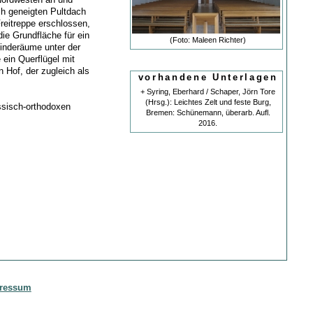
ich geneigten Pultdach
Freitreppe erschlossen,
ie Grundfläche für ein
(Foto: Maleen Richter)
nderäume unter der
 ein Querflügel mit
 Hof, der zugleich als
vorhandene Unterlagen
+ Syring, Eberhard / Schaper, Jörn Tore
(Hrsg.): Leichtes Zelt und feste Burg,
ussisch-orthodoxen
Bremen: Schünemann, überarb. Aufl.
2016.
ressum