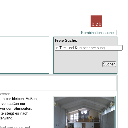
Kombinationssuche
Freie Suche:
|
 dessen
ichtbar bleiben. Außen
t von außen nur
vor den Stirnseiten,
te steigt es nach
terwand.
Nordwesten an und