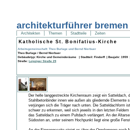
architekturführer bremen
Architekten
Themen
Stadtteile
Zeiten
Katholische St. Bonifatius-Kirche
Arbeitsgemeinschaft: Theo Burlage und Bernd Nierbuer
Theo Burlage / Bernd Nierbuer
Gebäudetyp: Kirche und Gemeinderäume | Stadtteil: Findorff | Baujahr: 1959 
Straße:
Leipziger Straße 29
Der helle langgestreckte Kirchenraum zeigt ein Satteldach,
Stahlbetonbinder innen wie außen als gliedernde Elemente s
verjüngen sich die Träger nach unten. Die Satteldachform is
schwer zu erkennen, weil sich jeweils in den letzten Feldern 
das Satteldach zu einem Pultdach verlängert. An der Altarsei
Südosten an, unter seinem Hochpunkt liegt eine große Fens
An der Eingangsseite steigt es über der Orgelempore nach 