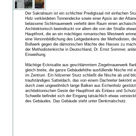
Der Sakralraum ist ein schlichter Predigtsaal mit einfachen Stuh
Holz verkleideten Tonnendecke sowie einer Apsis an der Altar
belassene Sichtmauerwerk verleiht dem Raum einen archaisch
Architektonisch beeindruckt vor allem die von der Straße etwa
Hauptfront, die an ein mächtiges romanisches Westwerk erinner
eine Versinnbildlichung des Leitgedankens der Methodisten, di
Bollwerk gegen die dämonischen Mächte des Hasses zu mache
der Methodistenkirche in Deutschland, Dr. Ernst Sommer, anläs
Einweihung.
Mächtige Eckrisalite aus geschlämmtem Ziegelmauerwerk flank
gleich breite, die ganze Gebäudehöhe ausfüllende Nische mit e
im Zentrum. Ein hölzerner Sturz schließt die Nische ab und bild
traufständiges Satteldach, das von einem Dachreiter bekrönt wi
durch zwei ungewöhnlich lange Balken aus Eichenholz gestütz
architektonischen Geste der Hauptfront als Einlass und Schu
Schwelle befindet sich der Eingang tatsächlich etwas versteckt
des Gebäudes. Das Gebäude steht unter Denkmalschutz.