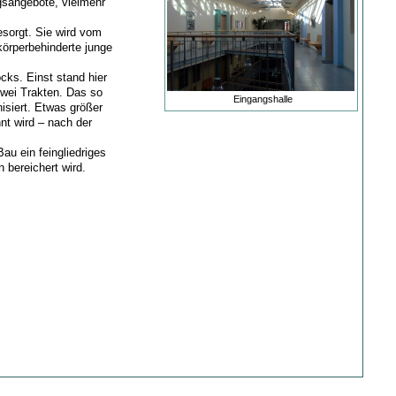
gsangebote, vielmehr
esorgt. Sie wird vom
örperbehinderte junge
cks. Einst stand hier
zwei Trakten. Das so
Eingangshalle
isiert. Etwas größer
t wird – nach der
u ein feingliedriges
 bereichert wird.