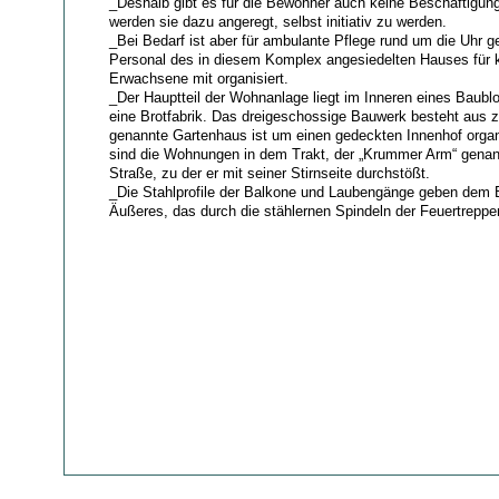
_Deshalb gibt es für die Bewohner auch keine Beschäftigun
werden sie dazu angeregt, selbst initiativ zu werden.
_Bei Bedarf ist aber für ambulante Pflege rund um die Uhr g
Personal des in diesem Komplex angesiedelten Hauses für k
Erwachsene mit organisiert.
_Der Hauptteil der Wohnanlage liegt im Inneren eines Baublo
eine Brotfabrik. Das dreigeschossige Bauwerk besteht aus 
genannte Gartenhaus ist um einen gedeckten Innenhof organ
sind die Wohnungen in dem Trakt, der „Krummer Arm“ genann
Straße, zu der er mit seiner Stirnseite durchstößt.
_Die Stahlprofile der Balkone und Laubengänge geben dem Ba
Äußeres, das durch die stählernen Spindeln der Feuertreppen