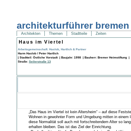
architekturführer bremen
Architekten
Themen
Stadtteile
Zeiten
Haus im Viertel
Arbeitsgemeinschaft: Haslob, Hartlich & Partner
Harm Haslob / Peter Hartlich
| Stadtteil: Östliche Vorstadt | Baujahr: 1998 | Bauherr: Bremer Heimstiftung |
Straße:
Seilerstraße 13
„Das Haus im Viertel ist kein Altersheim“ – auf diese Festste
Wohnen in gewohnter Form und Umgebung mitten in einem le
diese Normalität soll auch mit fortschreitendem Alter so lan
erhalten bleiben. Das ist das Ziel der Einrichtung.