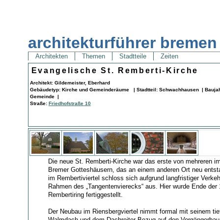
architekturführer bremen
Architekten
Themen
Stadtteile
Zeiten
Evangelische St. Remberti-Kirche
Architekt: Gildemeister, Eberhard
Gebäudetyp: Kirche und Gemeinderäume | Stadtteil: Schwachhausen | Baujahr:
Gemeinde |
Straße:
Friedhofstraße 10
Die neue St. Remberti-Kirche war das erste von mehreren im
Bremer Gotteshäusern, das an einem anderen Ort neu entst
im Rembertiviertel schloss sich aufgrund langfristiger Verk
Rahmen des „Tangentenvierecks“ aus. Hier wurde Ende der 
Rembertiring fertiggestellt.
Der Neubau im Riensbergviertel nimmt formal mit seinem ti
Walmdach und dem Dachreiter Bezug auf den Vorgängerbau 