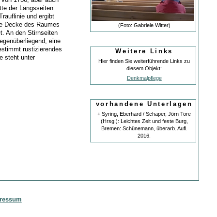
tte der Längsseiten
rauflinie und ergibt
 Die Decke des Raumes
(Foto: Gabriele Witter)
t. An den Stirnseiten
gegenüberliegend, eine
stimmt rustizierendes
Weitere Links
 steht unter
Hier finden Sie weiterführende Links zu
diesem Objekt:
Denkmalpflege
vorhandene Unterlagen
+ Syring, Eberhard / Schaper, Jörn Tore
(Hrsg.): Leichtes Zelt und feste Burg,
Bremen: Schünemann, überarb. Aufl.
2016.
ressum