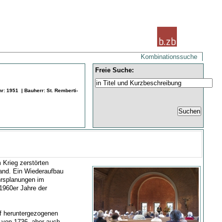
Kombinationssuche
Freie Suche:
 1951 | Bauherr: St. Remberti-
 Krieg zerstörten
and. Ein Wiederaufbau
ehrsplanungen im
1960er Jahre der
ef heruntergezogenen
von 1736, aber auch