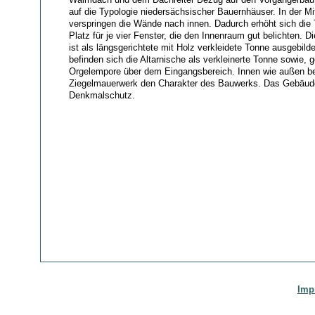
auf die Typologie niedersächsischer Bauernhäuser. In der Mi
verspringen die Wände nach innen. Dadurch erhöht sich die T
Platz für je vier Fenster, die den Innenraum gut belichten.
ist als längsgerichtete mit Holz verkleidete Tonne ausgebilde
befinden sich die Altarnische als verkleinerte Tonne sowie, 
Orgelempore über dem Eingangsbereich. Innen wie außen be
Ziegelmauerwerk den Charakter des Bauwerks. Das Gebäude
Denkmalschutz.
Imp