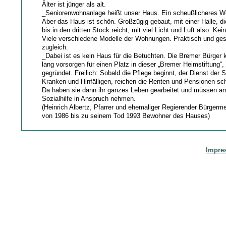
Älter ist jünger als alt.
_Seniorenwohnanlage heißt unser Haus. Ein scheußlicheres Wor
Aber das Haus ist schön. Großzügig gebaut, mit einer Halle, 
bis in den dritten Stock reicht, mit viel Licht und Luft also. Kei
Viele verschiedene Modelle der Wohnungen. Praktisch und ge
zugleich.
_Dabei ist es kein Haus für die Betuchten. Die Bremer Bürger 
lang vorsorgen für einen Platz in dieser „Bremer Heimstiftung“
gegründet. Freilich: Sobald die Pflege beginnt, der Dienst der
Kranken und Hinfälligen, reichen die Renten und Pensionen sc
Da haben sie dann ihr ganzes Leben gearbeitet und müssen a
Sozialhilfe in Anspruch nehmen.
(Heinrich Albertz, Pfarrer und ehemaliger Regierender Bürgerme
von 1986 bis zu seinem Tod 1993 Bewohner des Hauses)
Impre