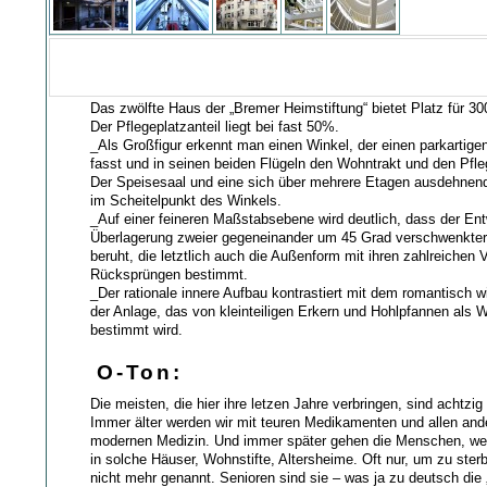
Das zwölfte Haus der „Bremer Heimstiftung“ bietet Platz für 3
Der Pflegeplatzanteil liegt bei fast 50%.
_Als Großfigur erkennt man einen Winkel, der einen parkartig
fasst und in seinen beiden Flügeln den Wohntrakt und den Pfle
Der Speisesaal und eine sich über mehrere Etagen ausdehnend
im Scheitelpunkt des Winkels.
_Auf einer feineren Maßstabsebene wird deutlich, dass der Ent
Überlagerung zweier gegeneinander um 45 Grad verschwenkter
beruht, die letztlich auch die Außenform mit ihren zahlreichen 
Rücksprüngen bestimmt.
_Der rationale innere Aufbau kontrastiert mit dem romantisch 
der Anlage, das von kleinteiligen Erkern und Hohlpfannen als 
bestimmt wird.
O-Ton:
Die meisten, die hier ihre letzen Jahre verbringen, sind achtzig 
Immer älter werden wir mit teuren Medikamenten und allen ande
modernen Medizin. Und immer später gehen die Menschen, wen
in solche Häuser, Wohnstifte, Altersheime. Oft nur, um zu sterb
nicht mehr genannt. Senioren sind sie – was ja zu deutsch die „