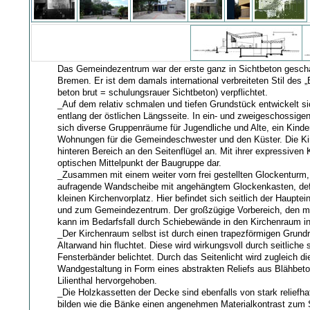
Das Gemeindezentrum war der erste ganz in Sichtbeton gescha
Bremen. Er ist dem damals international verbreiteten Stil des „
beton brut = schulungsrauer Sichtbeton) verpflichtet.
_Auf dem relativ schmalen und tiefen Grundstück entwickelt s
entlang der östlichen Längsseite. In ein- und zweigeschossige
sich diverse Gruppenräume für Jugendliche und Alte, ein Kinde
Wohnungen für die Gemeindeschwester und den Küster. Die Kir
hinteren Bereich an den Seitenflügel an. Mit ihrer expressiven K
optischen Mittelpunkt der Baugruppe dar.
_Zusammen mit einem weiter vorn frei gestellten Glockenturm, 
aufragende Wandscheibe mit angehängtem Glockenkasten, defin
kleinen Kirchenvorplatz. Hier befindet sich seitlich der Haupte
und zum Gemeindezentrum. Der großzügige Vorbereich, den man
kann im Bedarfsfall durch Schiebewände in den Kirchenraum in
_Der Kirchenraum selbst ist durch einen trapezförmigen Grundr
Altarwand hin fluchtet. Diese wird wirkungsvoll durch seitliche
Fensterbänder belichtet. Durch das Seitenlicht wird zugleich di
Wandgestaltung in Form eines abstrakten Reliefs aus Blähbet
Lilienthal hervorgehoben.
_Die Holzkassetten der Decke sind ebenfalls von stark reliefh
bilden wie die Bänke einen angenehmen Materialkontrast zum 