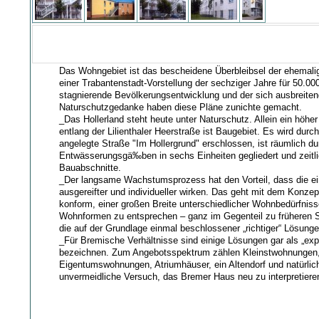
Das Wohngebiet ist das bescheidene Überbleibsel der ehemalig
einer Trabantenstadt-Vorstellung der sechziger Jahre für 50.00
stagnierende Bevölkerungsentwicklung und der sich ausbreite
Naturschutzgedanke haben diese Pläne zunichte gemacht.
_Das Hollerland steht heute unter Naturschutz. Allein ein höher
entlang der Lilienthaler Heerstraße ist Baugebiet. Es wird durch 
angelegte Straße "Im Hollergrund" erschlossen, ist räumlich d
Entwässerungsgä‰ben in sechs Einheiten gegliedert und zeitlic
Bauabschnitte.
_Der langsame Wachstumsprozess hat den Vorteil, dass die e
ausgereifter und individueller wirken. Das geht mit dem Konze
konform, einer großen Breite unterschiedlicher Wohnbedürfnisse
Wohnformen zu entsprechen – ganz im Gegenteil zu früheren 
die auf der Grundlage einmal beschlossener „richtiger“ Lösungen
_Für Bremische Verhältnisse sind einige Lösungen gar als „exp
bezeichnen. Zum Angebotsspektrum zählen Kleinstwohnungen
Eigentumswohnungen, Atriumhäuser, ein Altendorf und natürlic
unvermeidliche Versuch, das Bremer Haus neu zu interpretiere