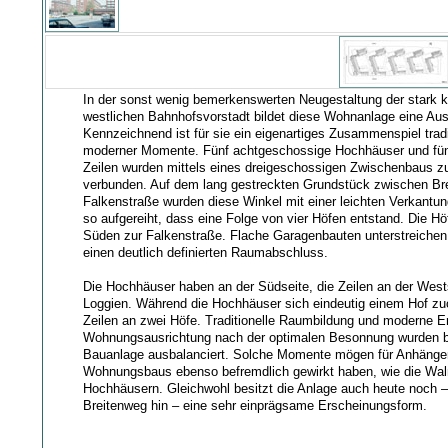
In der sonst wenig bemerkenswerten Neugestaltung der stark k
westlichen Bahnhofsvorstadt bildet diese Wohnanlage eine A
Kennzeichnend ist für sie ein eigenartiges Zusammenspiel tradi
moderner Momente. Fünf achtgeschossige Hochhäuser und fün
Zeilen wurden mittels eines dreigeschossigen Zwischenbaus z
verbunden. Auf dem lang gestreckten Grundstück zwischen Br
Falkenstraße wurden diese Winkel mit einer leichten Verkantu
so aufgereiht, dass eine Folge von vier Höfen entstand. Die Hö
Süden zur Falkenstraße. Flache Garagenbauten unterstreichen 
einen deutlich definierten Raumabschluss.
Die Hochhäuser haben an der Südseite, die Zeilen an der Wests
Loggien. Während die Hochhäuser sich eindeutig einem Hof zu
Zeilen an zwei Höfe. Traditionelle Raumbildung und moderne E
Wohnungsausrichtung nach der optimalen Besonnung wurden b
Bauanlage ausbalanciert. Solche Momente mögen für Anhänge
Wohnungsbaus ebenso befremdlich gewirkt haben, wie die Wa
Hochhäusern. Gleichwohl besitzt die Anlage auch heute noch 
Breitenweg hin – eine sehr einprägsame Erscheinungsform.