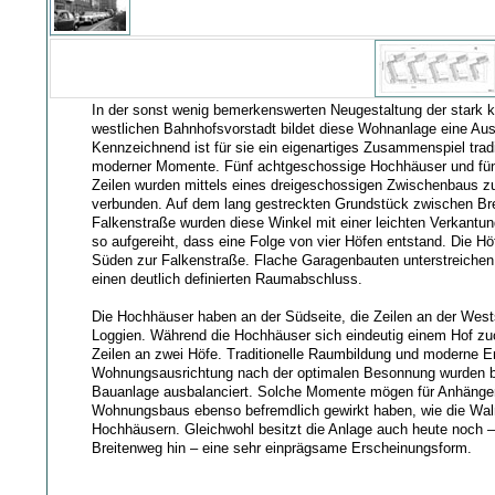
In der sonst wenig bemerkenswerten Neugestaltung der stark k
westlichen Bahnhofsvorstadt bildet diese Wohnanlage eine A
Kennzeichnend ist für sie ein eigenartiges Zusammenspiel tradi
moderner Momente. Fünf achtgeschossige Hochhäuser und fün
Zeilen wurden mittels eines dreigeschossigen Zwischenbaus z
verbunden. Auf dem lang gestreckten Grundstück zwischen Br
Falkenstraße wurden diese Winkel mit einer leichten Verkantu
so aufgereiht, dass eine Folge von vier Höfen entstand. Die Hö
Süden zur Falkenstraße. Flache Garagenbauten unterstreichen 
einen deutlich definierten Raumabschluss.
Die Hochhäuser haben an der Südseite, die Zeilen an der Wests
Loggien. Während die Hochhäuser sich eindeutig einem Hof zu
Zeilen an zwei Höfe. Traditionelle Raumbildung und moderne E
Wohnungsausrichtung nach der optimalen Besonnung wurden b
Bauanlage ausbalanciert. Solche Momente mögen für Anhänge
Wohnungsbaus ebenso befremdlich gewirkt haben, wie die Wa
Hochhäusern. Gleichwohl besitzt die Anlage auch heute noch 
Breitenweg hin – eine sehr einprägsame Erscheinungsform.