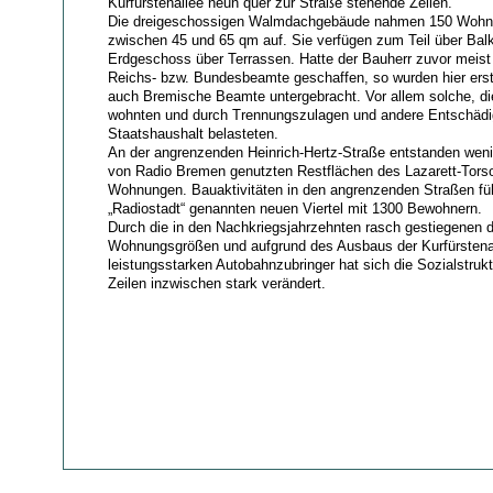
Kurfürstenallee neun quer zur Straße stehende Zeilen.
Die dreigeschossigen Walmdachgebäude nahmen 150 Wohn
zwischen 45 und 65 qm auf. Sie verfügen zum Teil über Bal
Erdgeschoss über Terrassen. Hatte der Bauherr zuvor meis
Reichs- bzw. Bundesbeamte geschaffen, so wurden hier erst
auch Bremische Beamte untergebracht. Vor allem solche, d
wohnten und durch Trennungszulagen und andere Entschäd
Staatshaushalt belasteten.
An der angrenzenden Heinrich-Hertz-Straße entstanden wenig
von Radio Bremen genutzten Restflächen des Lazarett-Torso
Wohnungen. Bauaktivitäten in den angrenzenden Straßen fü
„Radiostadt“ genannten neuen Viertel mit 1300 Bewohnern.
Durch die in den Nachkriegsjahrzehnten rasch gestiegenen d
Wohnungsgrößen und aufgrund des Ausbaus der Kurfürstena
leistungsstarken Autobahnzubringer hat sich die Sozialstruk
Zeilen inzwischen stark verändert.