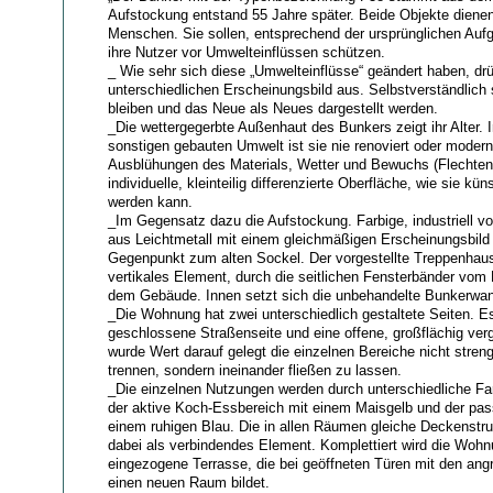
Aufstockung entstand 55 Jahre später. Beide Objekte diene
Menschen. Sie sollen, entsprechend der ursprünglichen Aufg
ihre Nutzer vor Umwelteinflüssen schützen.
_ Wie sehr sich diese „Umwelteinflüsse“ geändert haben, drü
unterschiedlichen Erscheinungsbild aus. Selbstverständlich s
bleiben und das Neue als Neues dargestellt werden.
_Die wettergegerbte Außenhaut des Bunkers zeigt ihr Alter.
sonstigen gebauten Umwelt ist sie nie renoviert oder modern
Ausblühungen des Materials, Wetter und Bewuchs (Flechten)
individuelle, kleinteilig differenzierte Oberfläche, wie sie kün
werden kann.
_Im Gegensatz dazu die Aufstockung. Farbige, industriell vor
aus Leichtmetall mit einem gleichmäßigen Erscheinungsbild 
Gegenpunkt zum alten Sockel. Der vorgestellte Treppenhaus
vertikales Element, durch die seitlichen Fensterbänder vom 
dem Gebäude. Innen setzt sich die unbehandelte Bunkerwand
_Die Wohnung hat zwei unterschiedlich gestaltete Seiten. Es
geschlossene Straßenseite und eine offene, großflächig ver
wurde Wert darauf gelegt die einzelnen Bereiche nicht stren
trennen, sondern ineinander fließen zu lassen.
_Die einzelnen Nutzungen werden durch unterschiedliche Fa
der aktive Koch-Essbereich mit einem Maisgelb und der pa
einem ruhigen Blau. Die in allen Räumen gleiche Deckenstru
dabei als verbindendes Element. Komplettiert wird die Wohn
eingezogene Terrasse, die bei geöffneten Türen mit den a
einen neuen Raum bildet.