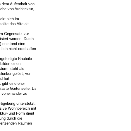
n dem Aufenthalt von
abe von Architektur,
ckt sich im
ollte das Alte alt
 Im Gegensatz zur
isiert worden. Durch
 entstand eine
stlich nicht erschaffen
gefertigte Bauteile
bilden einen
turm steht als
Bunker gelöst, vor
 fort.
 gibt eine eher
glaste Gartenseite. Es
g voneinander zu
rbgebung unterstützt,
ssive Wohnbereich mit
ktur- und Form dient
ung durch die
ngrenzenden Räumen