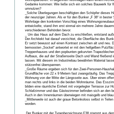
Gedanke kommen: Wie ließe sich ein solches Bauwerk für
umnutzen?
_Solche Überlegungen beschäftigten den Schöpfer dieses H
der neunziger Jahren. Als er für den Bunker „F 38“ in beste
Wohnlage den konkreten Vorschlag eines Wohnungsneubau
entwickelte, stand ihm erst einmal ein mehrere Jahre dauern
verschiedenen Behörden bevor.
_ Um das Haus auf dem Dach zu erschließen, entstand auß
Der Architekt hat darauf verzichtet, die Oberfläche des Bunk
Er setzt bewusst auf einen Kontrast zwischen alt und neu. 
bemoosten „Sockel“ antwortet er mit den hellgelben Putzflä
Treppenhauses und den popbunten gekurvten Trapezbleche
Aufbaus, die auf der Straßenseite Dach und Wand fließend 
lassen. Mit diesem im Industriebau bewährten Material las
stützenfrei überspannen.
_Große Räume ergeben sich für den Zwei-Personen-Haushalt
Grundfläche von 22 x 9 Metern fast zwangsläufig. Das Trepp
Wohnung von der Mitte der Längsseite aus. Über einen offe
man rechts und links in die beiden Wohnräume. Das Esszi
bilden eine räumliche Einheit mit vorgelegter Terrasse zur H
Schlafzimmer und das Gästezimmer befinden sich an den bei
Auch in den Innenräumen überwiegen mit maisgelb und blau 
_Mittlerweile ist auch der graue Betonkoloss selbst in Teil
worden.
„Der Bunker mit der Typenbezeichnung F38 stammt aus dem