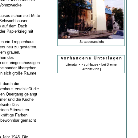
 Wohnzwecke
auses schon seit Mitte
r Schwachhauser
s auf dem Dach
der Papierkrieg mit
en ein Treppenhaus.
Strassenansicht
ers neu zu gestalten.
Dem grauen,
chen des
vorhandene Unterlagen
n des eingeschossigen
Literatur - > zu Hause - bei Bremer
ineinander übergehen
Architekten |
sen sich große Räume
 durch die
enhaus erschließt die
nen Quergang gelangt
mmer und die Küche
ofseite.Das
den Stirnseiten.
kräftige Farben.
en bewohnbar gemacht
 Jahr 1943. Die