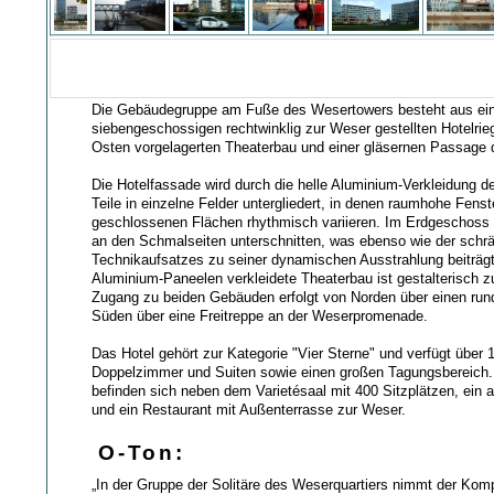
Die Gebäudegruppe am Fuße des Wesertowers besteht aus e
siebengeschossigen rechtwinklig zur Weser gestellten Hotelri
Osten vorgelagerten Theaterbau und einer gläsernen Passage
Die Hotelfassade wird durch die helle Aluminium-Verkleidung de
Teile in einzelne Felder untergliedert, in denen raumhohe Fenst
geschlossenen Flächen rhythmisch variieren. Im Erdgeschoss 
an den Schmalseiten unterschnitten, was ebenso wie der schrä
Technikaufsatzes zu seiner dynamischen Ausstrahlung beiträgt
Aluminium-Paneelen verkleidete Theaterbau ist gestalterisch z
Zugang zu beiden Gebäuden erfolgt von Norden über einen run
Süden über eine Freitreppe an der Weserpromenade.
Das Hotel gehört zur Kategorie "Vier Sterne" und verfügt über
Doppelzimmer und Suiten sowie einen großen Tagungsbereich.
befinden sich neben dem Varietésaal mit 400 Sitzplätzen, ein
und ein Restaurant mit Außenterrasse zur Weser.
O-Ton:
„In der Gruppe der Solitäre des Weserquartiers nimmt der Kom