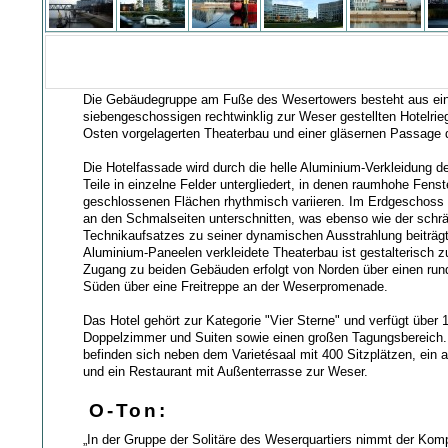
Die Gebäudegruppe am Fuße des Wesertowers besteht aus e
siebengeschossigen rechtwinklig zur Weser gestellten Hotelri
Osten vorgelagerten Theaterbau und einer gläsernen Passage
Die Hotelfassade wird durch die helle Aluminium-Verkleidung de
Teile in einzelne Felder untergliedert, in denen raumhohe Fenst
geschlossenen Flächen rhythmisch variieren. Im Erdgeschoss 
an den Schmalseiten unterschnitten, was ebenso wie der schrä
Technikaufsatzes zu seiner dynamischen Ausstrahlung beiträgt
Aluminium-Paneelen verkleidete Theaterbau ist gestalterisch z
Zugang zu beiden Gebäuden erfolgt von Norden über einen run
Süden über eine Freitreppe an der Weserpromenade.
Das Hotel gehört zur Kategorie "Vier Sterne" und verfügt über
Doppelzimmer und Suiten sowie einen großen Tagungsbereich.
befinden sich neben dem Varietésaal mit 400 Sitzplätzen, ein
und ein Restaurant mit Außenterrasse zur Weser.
O-Ton:
„In der Gruppe der Solitäre des Weserquartiers nimmt der Kom