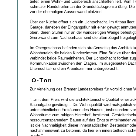
tiefer, einen Wohn- und Essbereich anschließen ließ. Vom Ho
schmaler Randstreifen an der Grundstücksgrenze übrig. Die
vor der ehemaligen Aussenwand platziert.
Über der Küche öffnet sich ein Lichtschacht. Im Altbau liegt 
Garage, daneben der Eingangsflur mit einer gewagt anmute
oben, deren Stufen nur an der wandseitigen Wange befestigt
Grenzwand zum Nachbarhaus sind die alten Ziegel freigelegt
Im Obergeschoss befinden sich straßenseitig das Architektu
Wohnbereich die beiden Kinderzimmer. Eine Brücke über de
verbindet beide Raumeinheiten. Der Lichtschacht fördert zug
Kommunikation zwischen den Etagen. Im ausgebauten Dac
Elternschlaf- und ein Arbeitszimmer untergebracht.
O-Ton
Zur Verleihung des Bremer Landespreises für vorbildlichen
"…mit dem Preis wird die architektonische Qualität einer z
Bauaufgabe gewürdigt…Die Wohnqualität wird maßgeblich v
unterschiedlichen Freiräumen des Hauses, insbesondere von
Wohnräume zum ruhigen Hinterhof, bestimmt. Gestalterisch
ressourcensparendem Bauen auf das Engste miteinander ver
ist die Nachhaltigkeit dieser innerstädtischen Bestandsmode
nachahmenswert zu betonen, da hier ein innerstädtisch schw
wurde."