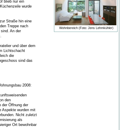
f blieb nur ein
 Küchenzeile wurde
zur Straße hin eine
nden Treppe nach
Wohnbereich (Foto: Jens Lehmkühler)
 sind. An der
.
ratelier und über dem
m Lichtschacht
leich die
hgeschoss sind das
 Wohnungsbau 2008:
ukunftsweisenden
on den
 der Öffnung der
e Aspekte wurden mit
bunden. Nicht zuletzt
rnisierung als
ieriger Ort bewohnbar