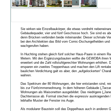
Sie wirken wie Einzelbaukörper, die etwas verdreht nebeneina
Gebäudequader, vier und fünf Geschosse hoch. Sie sind es abe
denn Brücken verbinden beide miteinander. Dieser schmale V
bei den Architekten das Bild vom Comic-Dschungelhelden und 
wachgerufen haben.
In Huchting stehen gleich fünf solcher Haus-Paare in einem Ra
Metern. Mit den Ergänzungsbauten wollte die GEWOBA ihren
erweitert und die Zahl rollstuhlgerechter Wohnungen erhöhen. 
ersparen ein zweites Treppenhaus und machen den Lift rentabel
baulichen Verdichtung galt es aber, den „aufgelockerten“ Chara
wahren.
Das Spektrum der 80 Wohnungen, die hier entstanden sind, rei
bis zur Fünfzimmerwohnung. In dem höheren Gebäude („Tarzan“
Wohnungen als Maisonetten ausgebildet. Das niedrigere („Jane“
Dachterrasse ab. Formal stechen die expressiv auskragenden
lebhafte Muster der Fenster ins Auge.
Als modularer Baustein soll das Doppelhaus auch in andere