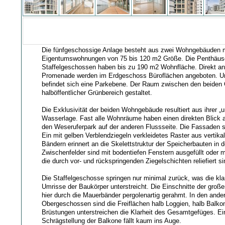
Die fünfgeschossige Anlage besteht aus zwei Wohngebäuden m
Eigentumswohnungen von 75 bis 120 m2 Größe. Die Penthäuse
Staffelgeschossen haben bis zu 190 m2 Wohnfläche. Direkt an
Promenade werden im Erdgeschoss Büroflächen angeboten. Un
befindet sich eine Parkebene. Der Raum zwischen den beiden 
halböffentlicher Grünbereich gestaltet.
Die Exklusivität der beiden Wohngebäude resultiert aus ihrer „
Wasserlage. Fast alle Wohnräume haben einen direkten Blick 
den Weseruferpark auf der anderen Flussseite. Die Fassaden si
Ein mit gelben Verblendziegeln verkleidetes Raster aus vertika
Bändern erinnert an die Skelettstruktur der Speicherbauten in
Zwischenfelder sind mit bodentiefen Fenstern ausgefüllt oder
die durch vor- und rückspringenden Ziegelschichten reliefiert si
Die Staffelgeschosse springen nur minimal zurück, was die kl
Umrisse der Baukörper unterstreicht. Die Einschnitte der groß
hier durch die Mauerbänder pergolenartig gerahmt. In den ande
Obergeschossen sind die Freiflächen halb Loggien, halb Balkon
Brüstungen unterstreichen die Klarheit des Gesamtgefüges. Ein
Schrägstellung der Balkone fällt kaum ins Auge.