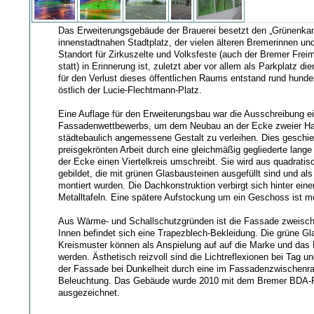
Das Erweiterungsgebäude der Brauerei besetzt den „Grünenka
innenstadtnahen Stadtplatz, der vielen älteren Bremerinnen un
Standort für Zirkuszelte und Volksfeste (auch der Bremer Freim
statt) in Erinnerung ist, zuletzt aber vor allem als Parkplatz di
für den Verlust dieses öffentlichen Raums entstand rund hunder
östlich der Lucie-Flechtmann-Platz.
Eine Auflage für den Erweiterungsbau war die Ausschreibung e
Fassadenwettbewerbs, um dem Neubau an der Ecke zweier Ha
städtebaulich angemessene Gestalt zu verleihen. Dies geschieh
preisgekrönten Arbeit durch eine gleichmäßig gegliederte lang
der Ecke einen Viertelkreis umschreibt. Sie wird aus quadrat
gebildet, die mit grünen Glasbausteinen ausgefüllt sind und al
montiert wurden. Die Dachkonstruktion verbirgt sich hinter eine
Metalltafeln. Eine spätere Aufstockung um ein Geschoss ist m
Aus Wärme- und Schallschutzgründen ist die Fassade zweischi
Innen befindet sich eine Trapezblech-Bekleidung. Die grüne Gl
Kreismuster können als Anspielung auf auf die Marke und das
werden. Ästhetisch reizvoll sind die Lichtreflexionen bei Tag u
der Fassade bei Dunkelheit durch eine im Fassadenzwischenr
Beleuchtung. Das Gebäude wurde 2010 mit dem Bremer BDA-
ausgezeichnet.