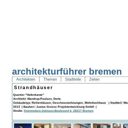
architekturführer bremen
Architekten
Themen
Stadtteile
Zeiten
Strandhäuser
Quartier "Hafenkante"
Architekt: Mandrup-Poulsen, Dorte
Gebäudetyp: Reihenhäuser, Geschosswohnungen, Wohnhochhaus | Stadtteil: Wall
2013 | Bauherr: Justus Grosse Projektentwicklung GmbH |
Straße:
Kommodore-Johnsen-Boulevard 4, 28217 Bremen