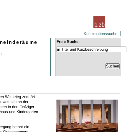
Kombinationssuche
Freie Suche:
emeinderäume
 |
en Weltkrieg zerstört
r westlich an der
en in den fünfziger
haus und Kindergarten
ergang betont ein
er Kirchenempore