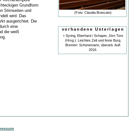
echteckigen Grundform
n Stirnseiten und
(Foto: Claudia Brancato)
delt wird. Das
rkt ausgerichtet. Die
durch eine
vorhandene Unterlagen
nd die weiß
+ Syring, Eberhard / Schaper, Jörn Tore
ng.
(Hrsg.): Leichtes Zelt und feste Burg,
Bremen: Schünemann, überarb. Aufl.
2016.
ressum