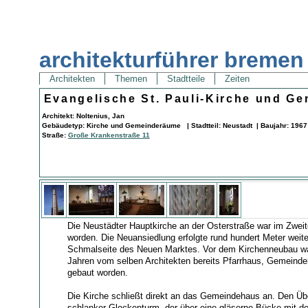
architekturführer bremen
Architekten
Themen
Stadtteile
Zeiten
Evangelische St. Pauli-Kirche und G
Architekt: Noltenius, Jan
Gebäudetyp: Kirche und Gemeinderäume | Stadtteil: Neustadt | Baujahr: 1967
Straße:
Große Krankenstraße 11
Die Neustädter Hauptkirche an der Osterstraße war im Zweit
worden. Die Neuansiedlung erfolgte rund hundert Meter weite
Schmalseite des Neuen Marktes. Vor dem Kirchenneubau war
Jahren vom selben Architekten bereits Pfarrhaus, Gemeinde
gebaut worden.
Die Kirche schließt direkt an das Gemeindehaus an. Den Üb
schlanker Glockenturm, der über eine gläserne Bücke mit d