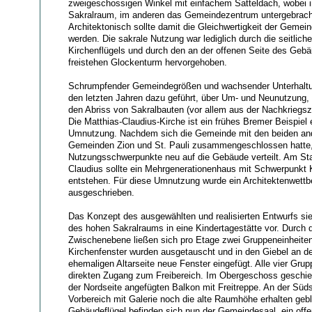
zweigeschossigen Winkel mit einfachem Satteldach, wobei i
Sakralraum, im anderen das Gemeindezentrum untergebrach
Architektonisch sollte damit die Gleichwertigkeit der Gemein
werden. Die sakrale Nutzung war lediglich durch die seitlich
Kirchenflügels und durch den an der offenen Seite des Gebä
freistehen Glockenturm hervorgehoben.
Schrumpfender Gemeindegrößen und wachsender Unterhaltu
den letzten Jahren dazu geführt, über Um- und Neunutzung,
den Abriss von Sakralbauten (vor allem aus der Nachkriegs
Die Matthias-Claudius-Kirche ist ein frühes Bremer Beispiel e
Umnutzung. Nachdem sich die Gemeinde mit den beiden an
Gemeinden Zion und St. Pauli zusammengeschlossen hatte
Nutzungsschwerpunkte neu auf die Gebäude verteilt. Am Sta
Claudius sollte ein Mehrgenerationenhaus mit Schwerpunkt 
entstehen. Für diese Umnutzung wurde ein Architektenwett
ausgeschrieben.
Das Konzept des ausgewählten und realisierten Entwurfs si
des hohen Sakralraums in eine Kindertagestätte vor. Durch 
Zwischenebene ließen sich pro Etage zwei Gruppeneinheiten
Kirchenfenster wurden ausgetauscht und in den Giebel an de
ehemaligen Altarseite neue Fenster eingefügt. Alle vier Grup
direkten Zugang zum Freibereich. Im Obergeschoss geschie
der Nordseite angefügten Balkon mit Freitreppe. An der Süds
Vorbereich mit Galerie noch die alte Raumhöhe erhalten geb
Gebäudeflügel befinden sich nun der Gemeindesaal, ein off