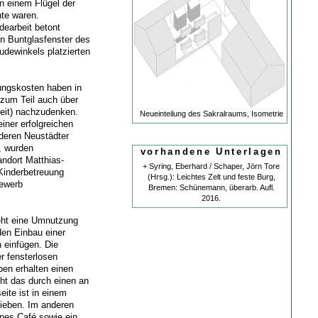
n einem Flügel der
te waren.
dearbeit betont
en Buntglasfenster des
udewinkels platzierten
ngskosten haben in
 zum Teil auch über
zeit) nachzudenken.
Neueinteilung des Sakralraums, Isometrie
iner erfolgreichen
deren Neustädter
, wurden
vorhandene Unterlagen
ndort Matthias-
+ Syring, Eberhard / Schaper, Jörn Tore
Kinderbetreuung
(Hrsg.): Leichtes Zelt und feste Burg,
bewerb
Bremen: Schünemann, überarb. Aufl.
2016.
eht eine Umnutzung
den Einbau einer
 einfügen. Die
r fensterlosen
pen erhalten einen
ht das durch einen an
eite ist in einem
lieben. Im anderen
enes Café sowie ein