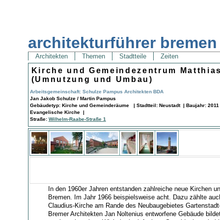
architekturführer bremen
Architekten
Themen
Stadtteile
Zeiten
Kirche und Gemeindezentrum Matthia
(Umnutzung und Umbau)
Arbeitsgemeinschaft: Schulze Pampus Architekten BDA
Jan Jakob Schulze / Martin Pampus
Gebäudetyp: Kirche und Gemeinderäume | Stadtteil: Neustadt | Baujahr: 2011
Evangelische Kirche |
Straße:
Wilhelm-Raabe-Straße 1
In den 1960er Jahren entstanden zahlreiche neue Kirchen u
Bremen. Im Jahr 1966 beispielsweise acht. Dazu zählte auch
Claudius-Kirche am Rande des Neubaugebietes Gartenstad
Bremer Architekten Jan Noltenius entworfene Gebäude bilde