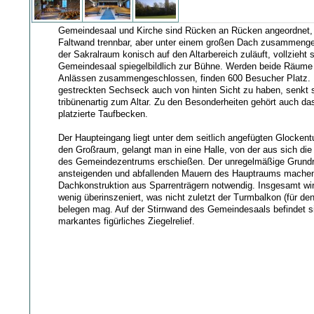
Gemeindesaal und Kirche sind Rücken an Rücken angeordnet, 
Faltwand trennbar, aber unter einem großen Dach zusammeng
der Sakralraum konisch auf den Altarbereich zuläuft, vollzieht 
Gemeindesaal spiegelbildlich zur Bühne. Werden beide Räume
Anlässen zusammengeschlossen, finden 600 Besucher Platz.
gestreckten Sechseck auch von hinten Sicht zu haben, senkt 
tribünenartig zum Altar. Zu den Besonderheiten gehört auch das
platzierte Taufbecken.
Der Haupteingang liegt unter dem seitlich angefügten Glockent
den Großraum, gelangt man in eine Halle, von der aus sich die
des Gemeindezentrums erschießen. Der unregelmäßige Grundr
ansteigenden und abfallenden Mauern des Hauptraums machen
Dachkonstruktion aus Sparrenträgern notwendig. Insgesamt wi
wenig überinszeniert, was nicht zuletzt der Turmbalkon (für d
belegen mag. Auf der Stirnwand des Gemeindesaals befindet s
markantes figürliches Ziegelrelief.