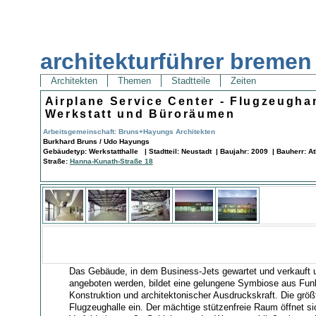
architekturführer bremen
Architekten
Themen
Stadtteile
Zeiten
Airplane Service Center - Flugzeugha
Werkstatt und Büroräumen
Arbeitsgemeinschaft: Bruns+Hayungs Architekten
Burkhard Bruns / Udo Hayungs
Gebäudetyp: Werkstatthalle | Stadtteil: Neustadt | Baujahr: 2009 | Bauherr: At
Straße:
Hanna-Kunath-Straße 18
Das Gebäude, in dem Business-Jets gewartet und verkauft 
angeboten werden, bildet eine gelungene Symbiose aus Funkt
Konstruktion und architektonischer Ausdruckskraft. Die grö
Flugzeughalle ein. Der mächtige stützenfreie Raum öffnet 