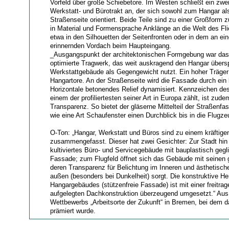
Vorfeld über große Schiebetore. Im Westen schließt ein zwe
Werkstatt- und Bürotrakt an, der sich sowohl zum Hangar al
Straßenseite orientiert. Beide Teile sind zu einer Großform
in Material und Formensprache Anklänge an die Welt des Fli
etwa in den Silhouetten der Seitenfronten oder in dem an ei
erinnernden Vordach beim Haupteingang.
_Ausgangspunkt der architektonischen Formgebung war das w
optimierte Tragwerk, das weit auskragend den Hangar übers
Werkstattgebäude als Gegengewicht nutzt. Ein hoher Träger
Hangartore. An der Straßenseite wird die Fassade durch ein l
Horizontale betonendes Relief dynamisiert. Kennzeichen de
einem der profiliertesten seiner Art in Europa zählt, ist zud
Transparenz. So bietet der gläserne Mittelteil der Straßenf
wie eine Art Schaufenster einen Durchblick bis in die Flugzeu
O-Ton: „Hangar, Werkstatt und Büros sind zu einem kräfti
zusammengefasst. Dieser hat zwei Gesichter: Zur Stadt hin 
kultiviertes Büro- und Servicegebäude mit bauplastisch geglie
Fassade; zum Flugfeld öffnet sich das Gebäude mit seinen 
deren Transparenz für Belichtung im Inneren und ästhetisch
außen (besonders bei Dunkelheit) sorgt. Die konstruktive He
Hangargebäudes (stützenfreie Fassade) ist mit einer freitrag
aufgelegten Dachkonstruktion überzeugend umgesetzt.“ Aus 
Wettbewerbs „Arbeitsorte der Zukunft“ in Bremen, bei dem
prämiert wurde.