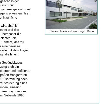
igeschossiger
s auch zur
 zusammengefasst, die
egens erkennen lässt,
ne Tragfläche
irtschaftlich
pannt und das
Strassenfassade (Foto: Jürgen Voss)
 überspannt die
eichtes, die
s Centers, das zu
em eine gewisse
assade mit dem Foyer
ghalle hinein.
gen Gebäudekubus
zeigt sich ein
derter und profilierter
großen Hangartoren,
e Ausstrahlung nach
rausforderung eines
enden, einseitig
dem Juryurteil des
 das Gebäude 2010