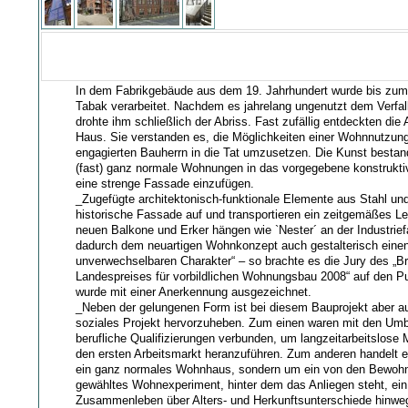
In dem Fabrikgebäude aus dem 19. Jahrhundert wurde bis zum
Tabak verarbeitet. Nachdem es jahrelang ungenutzt dem Verfal
drohte ihm schließlich der Abriss. Fast zufällig entdeckten die
Haus. Sie verstanden es, die Möglichkeiten einer Wohnnutzung 
engagierten Bauherrn in die Tat umzusetzen. Die Kunst bestand
(fast) ganz normale Wohnungen in das vorgegebene konstruktiv
eine strenge Fassade einzufügen.
_Zugefügte architektonisch-funktionale Elemente aus Stahl und
historische Fassade auf und transportieren ein zeitgemäßes Le
neuen Balkone und Erker hängen wie `Nester´ an der Industri
dadurch dem neuartigen Wohnkonzept auch gestalterisch eine
unverwechselbaren Charakter“ – so brachte es die Jury des „B
Landespreises für vorbildlichen Wohnungsbau 2008“ auf den 
wurde mit einer Anerkennung ausgezeichnet.
_Neben der gelungenen Form ist bei diesem Bauprojekt aber a
soziales Projekt hervorzuheben. Zum einen waren mit den 
berufliche Qualifizierungen verbunden, um langzeitarbeitslose
den ersten Arbeitsmarkt heranzuführen. Zum anderen handelt e
ein ganz normales Wohnhaus, sondern um ein von den Bewoh
gewähltes Wohnexperiment, hinter dem das Anliegen steht, ein
Zusammenleben über Alters- und Herkunftsunterschiede hinweg 