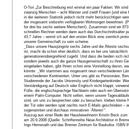
O-Ton „Zur Beschreibung erst einmal ein paar Fakten: Wir sind
zwanzig Menschen – acht Männer und zwölf Frauen (und eine 
in der weiteren Statistik jedoch nicht mehr berücksichtigen wer
der insgesamt siebzehn verfügbaren Wohnungen bewohnen. (Pl
für drei bis sechs weitere Menschen!). Zusammen sind wir 873 
schnellen Rechner werden dann auch das Durchschnittsalter p
43,7 Jahre – womit ich auf den ersten Blick eine ziemlich proto
unserer Gemeinschaft zu sein scheine.
_Dass unsere Hausjüngste sechs Jahre und die Älteste sechsu
ist, macht da schon eher deutlich, dass es bei uns tatsächlich
generationenübergreifend zugeht. Und dass die beiden sich nich
sondern jeweils auch die ganze Hausgemeinschaft zu ihren Ge
eingeladen haben, gibt Ihnen schon eine Vorstellung davon, 
könnte. _Wir stammen aus insgesamt neun verschiedenen Länd
verschiedenen Kontinenten. Unter uns gibt es Pensionäre, Beru
Studierende der Jacobs University und Kindergartenkinder. We
Verständigung auf Deutsch oder Englisch nicht klappt, verwen
Füße, die englischsprachige Nachbarin oder auch ein Überset
einem Palm-Computer. Nicht selten, wenn unsere Tagesabläufe
sind, um uns zu besprechen oder zu besuchen, kleben kleine N
der Tür oder werden spät nachts noch E-Mails geschrieben – 
sogenannten und durchaus innovativen `Älteren´“.
Auszug aus einer Rede der Hausbewohnerin Kristin Beck zum 
am 20.9.2008 (Quelle: Schriftenreihe Neue Architektur in Brem
Ingo Hemesath und das Bremer Zentrum für Baukultur. ISBN 9