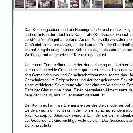
Das Kirchengebäude und ein Nebengebäude sind rechtwinklig a
und schließen den Baublock Kantstraße/Kornstraße, wo sich a
zerstörte Vorgängerbau befand. An der Nahtstelle zwischen de
Gebäudeteilen steht außen, an der Kornstraße, der über dreiß
ein mit Ziegeln ausgefachtes Betonskelett, in dessen oberstes F
Weltkugel mit aufgesetztem Kreuz eingefügt ist.
Unter dem Turm befindet sich der Haupteingang mit dahinter l
hier aus sind beide Gebäudeteile gut zu erreichen: links das 
den Gemeindebüros und Gemeinschaftsräumen, rechts das Ha
Gemeindesaal im Erdgeschoss und darüber gelegenem Sakralr
ziegelverkleidete Sakralraum wird über eine große seitliche F
Danziger Glas gut belichtet. Einen besonderen Akzent setzt das
dem der Einzug Jesu in Jerusalem darstellt ist.
Der Komplex kann als Bremens erster dezidiert moderner Sak
werden, was sich nicht nur in der Formensprache, sondern auch
Raumkonzeption Ausdruck verschafft, in der die Gemeindearbe
zur Gesellschaft eine wichtige Rolle spielen. Das Gebäude steh
Denkmalschutz.