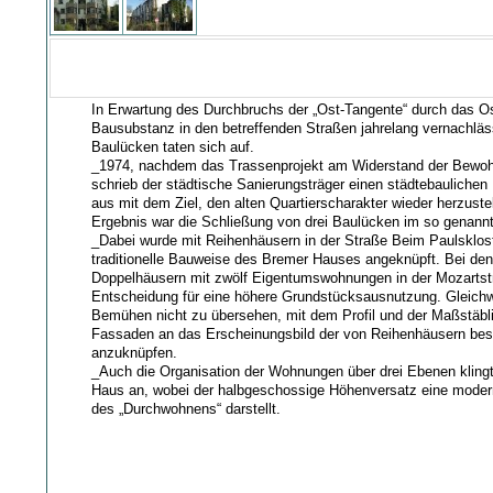
In Erwartung des Durchbruchs der „Ost-Tangente“ durch das Ost
Bausubstanz in den betreffenden Straßen jahrelang vernachläs
Baulücken taten sich auf.
_1974, nachdem das Trassenprojekt am Widerstand der Bewohn
schrieb der städtische Sanierungsträger einen städtebauliche
aus mit dem Ziel, den alten Quartierscharakter wieder herzuste
Ergebnis war die Schließung von drei Baulücken im so genannt
_Dabei wurde mit Reihenhäusern in der Straße Beim Paulsklost
traditionelle Bauweise des Bremer Hauses angeknüpft. Bei den
Doppelhäusern mit zwölf Eigentumswohnungen in der Mozartstr
Entscheidung für eine höhere Grundstücksausnutzung. Gleichw
Bemühen nicht zu übersehen, mit dem Profil und der Maßstäbli
Fassaden an das Erscheinungsbild der von Reihenhäusern b
anzuknüpfen.
_Auch die Organisation der Wohnungen über drei Ebenen kling
Haus an, wobei der halbgeschossige Höhenversatz eine modern
des „Durchwohnens“ darstellt.